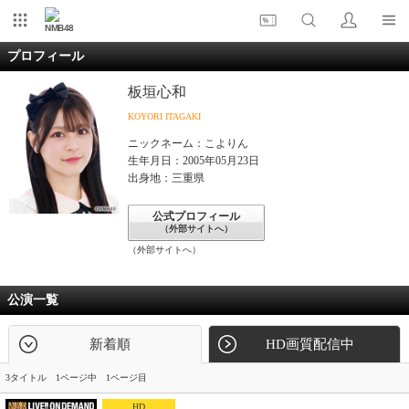
NMB48
プロフィール
板垣心和
KOYORI ITAGAKI
ニックネーム：こよりん
生年月日：2005年05月23日
出身地：三重県
公式プロフィール
（外部サイトへ）
（外部サイトへ）
公演一覧
新着順
HD画質配信中
3タイトル 1ページ中 1ページ目
HD