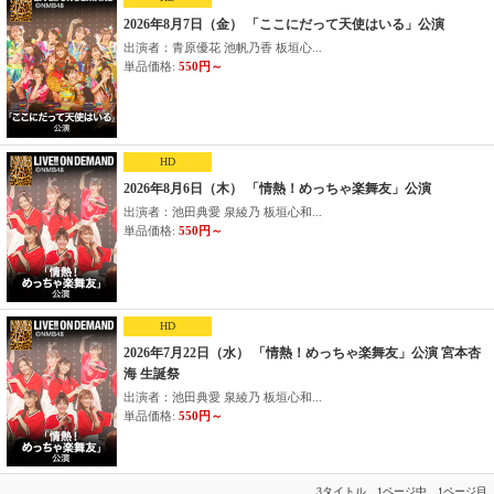
2026年8月7日（金） 「ここにだって天使はいる」公演
出演者：青原優花 池帆乃香 板垣心...
単品価格:
550円～
HD
2026年8月6日（木） 「情熱！めっちゃ楽舞友」公演
出演者：池田典愛 泉綾乃 板垣心和...
単品価格:
550円～
HD
2026年7月22日（水） 「情熱！めっちゃ楽舞友」公演 宮本杏
海 生誕祭
出演者：池田典愛 泉綾乃 板垣心和...
単品価格:
550円～
3タイトル 1ページ中 1ページ目