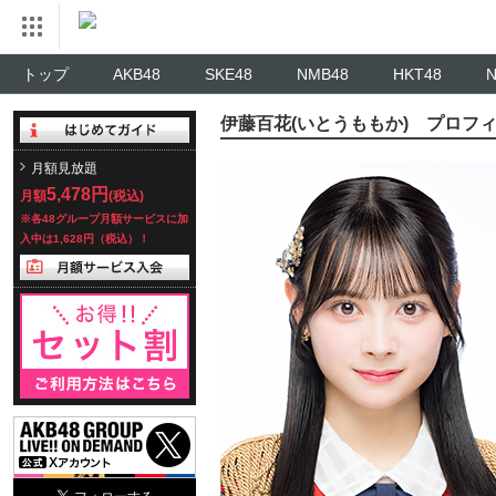
トップ
AKB48
SKE48
NMB48
HKT48
伊藤百花(いとうももか) プロフ
月額見放題
5,478円
月額
(税込)
※各48グループ月額サービスに加
入中は1,628円（税込）！