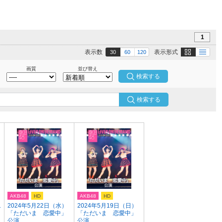
1
画像
テキスト
表示数
表示形式
30
60
120
画質
並び替え
検索する
AKB48
HD
AKB48
HD
1
2024年5月22日（水）
2024年5月19日（日）
「ただいま 恋愛中」
「ただいま 恋愛中」
公演
公演