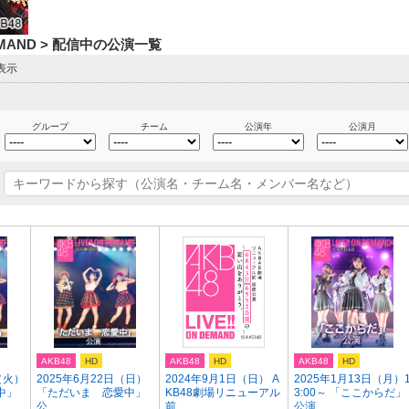
DEMAND > 配信中の公演一覧
表示
グループ
チーム
公演年
公演月
AKB48
HD
AKB48
HD
AKB48
HD
（火）
2025年6月22日（日）
2024年9月1日（日） A
2025年1月13日（月）
中」
「ただいま 恋愛中」
KB48劇場リニューアル
3:00～ 「ここからだ」
公...
前...
公演