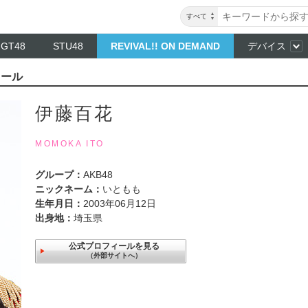
すべて
NGT48
STU48
REVIVAL!! ON DEMAND
デバイス
ィール
伊藤百花
MOMOKA ITO
グループ：
AKB48
ニックネーム：
いともも
生年月日：
2003年06月12日
出身地：
埼玉県
公式プロフィールを見る
（外部サイトへ）