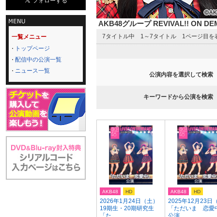
AKB48グループ REVIVAL!! ON 
7タイトル中 1～7タイトル 1ページ目を
一覧メニュー
トップページ
配信中の公演一覧
ニュース一覧
公演内容を選択して検索
キーワードから公演を検索
AKB48
HD
AKB48
HD
2026年1月24日（土）
2025年12月23日
19期生・20期研究生
「ただいま 恋愛
「た...
公演