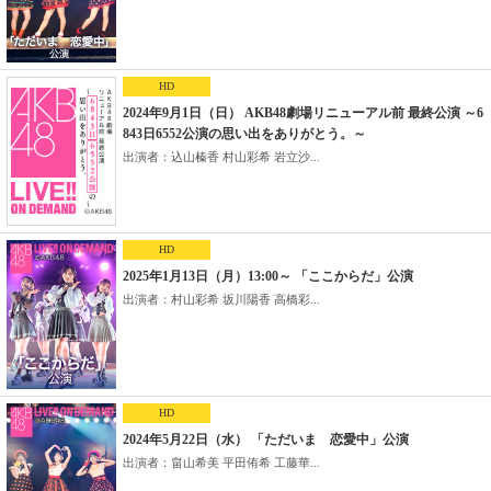
HD
2024年9月1日（日） AKB48劇場リニューアル前 最終公演 ～6
843日6552公演の思い出をありがとう。～
出演者：込山榛香 村山彩希 岩立沙...
HD
2025年1月13日（月）13:00～ 「ここからだ」公演
出演者：村山彩希 坂川陽香 高橋彩...
HD
2024年5月22日（水） 「ただいま 恋愛中」公演
出演者：畠山希美 平田侑希 工藤華...