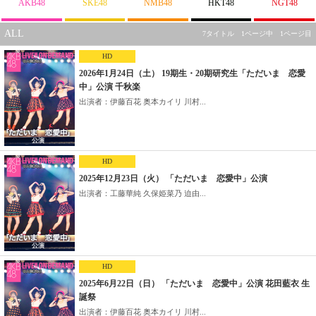
AKB48
SKE48
NMB48
HKT48
NGT48
ALL
7タイトル 1ページ中 1ページ目
HD
2026年1月24日（土） 19期生・20期研究生「ただいま 恋愛
中」公演 千秋楽
出演者：伊藤百花 奥本カイリ 川村...
HD
2025年12月23日（火） 「ただいま 恋愛中」公演
出演者：工藤華純 久保姫菜乃 迫由...
HD
2025年6月22日（日） 「ただいま 恋愛中」公演 花田藍衣 生
誕祭
出演者：伊藤百花 奥本カイリ 川村...