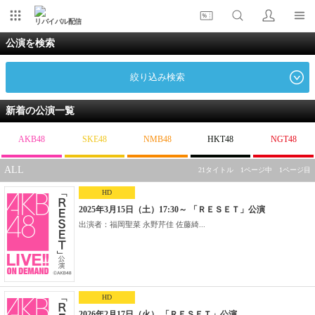
リバイバル配信
公演を検索
絞り込み検索
新着の公演一覧
AKB48
SKE48
NMB48
HKT48
NGT48
ALL
21タイトル 1ページ中 1ページ目
HD
2025年3月15日（土）17:30～ 「ＲＥＳＥＴ」公演
出演者：福岡聖菜 永野芹佳 佐藤綺...
HD
2026年2月17日（火） 「ＲＥＳＥＴ」公演