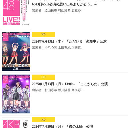
6843日6552公演の思い出をありがとう。～
出演者：込山榛香 村山彩希 岩立沙...
HD
2024年6月13日（木） 「ただいま 恋愛中」公演
出演者：小浜心音 太田有紀 正鋳真...
HD
2025年1月13日（月）13:00～ 「ここからだ」公演
出演者：村山彩希 坂川陽香 高橋彩...
HD
2024年7月29日（月） 「僕の太陽」公演