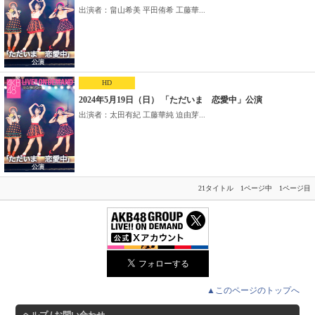
出演者：畠山希美 平田侑希 工藤華...
HD
2024年5月19日（日） 「ただいま 恋愛中」公演
出演者：太田有紀 工藤華純 迫由芽...
21タイトル 1ページ中 1ページ目
▲このページのトップへ