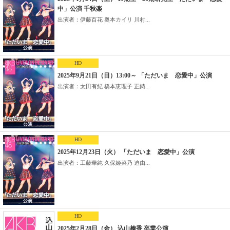
中」公演 千秋楽
出演者：伊藤百花 奥本カイリ 川村...
HD
2025年9月21日（日）13:00～ 「ただいま 恋愛中」公演
出演者：太田有紀 橋本恵理子 正鋳...
HD
2025年12月23日（火） 「ただいま 恋愛中」公演
出演者：工藤華純 久保姫菜乃 迫由...
HD
2025年2月28日（金） 込山榛香 卒業公演