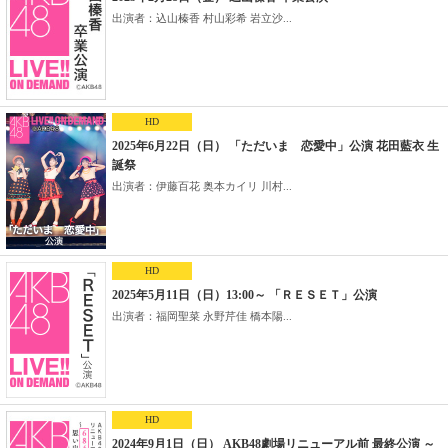
出演者：込山榛香 村山彩希 岩立沙...
HD
2025年6月22日（日） 「ただいま 恋愛中」公演 花田藍衣 生
誕祭
出演者：伊藤百花 奥本カイリ 川村...
HD
2025年5月11日（日）13:00～ 「ＲＥＳＥＴ」公演
出演者：福岡聖菜 永野芹佳 橋本陽...
HD
2024年9月1日（日） AKB48劇場リニューアル前 最終公演 ～