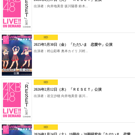
出演者：向井地美音 坂川陽香 鈴木...
HD
2025年5月30日（金） 「ただいま 恋愛中」公演
出演者：村山彩希 奥本カイリ 川村...
HD
2026年2月12日（木） 「ＲＥＳＥＴ」公演
出演者：岩立沙穂 向井地美音 坂川...
HD
2026年1月24日（土） 19期生・20期研究生「ただいま 恋愛