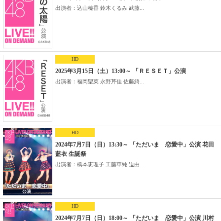
出演者：込山榛香 鈴木くるみ 武藤...
HD
2025年3月15日（土）13:00～ 「ＲＥＳＥＴ」公演
出演者：福岡聖菜 永野芹佳 佐藤綺...
HD
2024年7月7日（日）13:30～ 「ただいま 恋愛中」公演 花田
藍衣 生誕祭
出演者：橋本恵理子 工藤華純 迫由...
HD
2024年7月7日（日）18:00～ 「ただいま 恋愛中」公演 川村