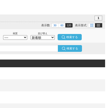
1
テキスト
画像
表示数
表示形式
30
60
120
画質
並び替え
検索する