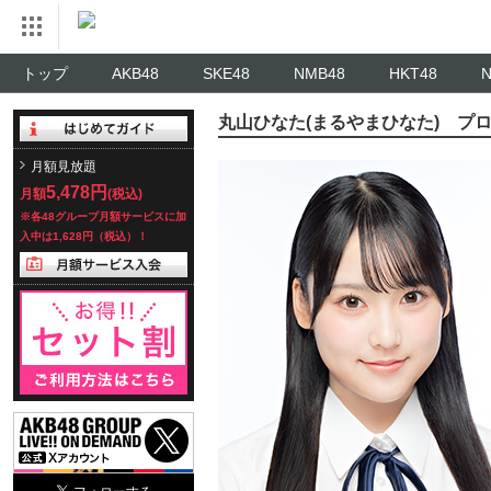
トップ
AKB48
SKE48
NMB48
HKT48
丸山ひなた(まるやまひなた) プ
月額見放題
5,478円
月額
(税込)
※各48グループ月額サービスに加
入中は1,628円（税込）！