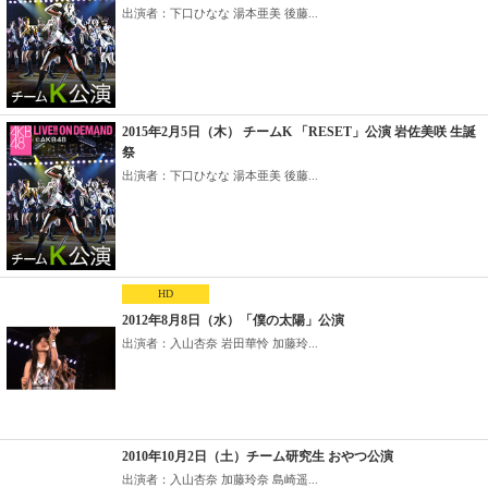
出演者：下口ひなな 湯本亜美 後藤...
2015年2月5日（木） チームK 「RESET」公演 岩佐美咲 生誕
祭
出演者：下口ひなな 湯本亜美 後藤...
HD
2012年8月8日（水）「僕の太陽」公演
出演者：入山杏奈 岩田華怜 加藤玲...
2010年10月2日（土）チーム研究生 おやつ公演
出演者：入山杏奈 加藤玲奈 島崎遥...