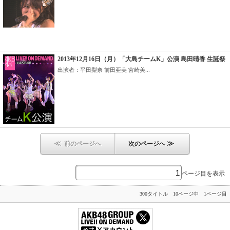
2013年12月16日（月）「大島チームK」公演 島田晴香 生誕祭
出演者：平田梨奈 前田亜美 宮崎美...
≪
≫
前のページへ
次のページへ
ページ目を表示
300タイトル 10ページ中 1ページ目