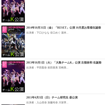
2014年10月31日（金）「RESET」公演 10月度お客様生誕祭
出演者：下口ひなな 谷口めぐ 湯本...
2013年10月1日（火）「大島チームK」公演 古畑奈和 生誕祭
出演者：平田梨奈 前田亜美 宮崎美...
2011年4月3日（日）チーム研究生 昼公演
出演者：入山杏奈 加藤玲奈 川栄李...