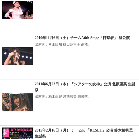
2010年11月6日（土）チームA6th Stage「目撃者」 昼公演
出演者：片山陽加 篠田麻里子 高橋...
2011年6月23日（木）「シアターの女神」公演 北原里英 生誕
祭
出演者：柏木由紀 河西智美 川栄李...
2015年2月16日（月） チームK 「RESET」公演 鈴木紫帆里
生誕祭