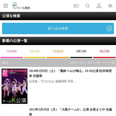
リバイバル配信
公演を検索
絞り込み検索
新着の公演一覧
AKB48
SKE48
NMB48
HKT48
NGT48
ALL
300タイトル 10ページ中 1ページ目
2014年3月8日（土）「最終ベルが鳴る」18:30公演 松井珠理
奈 生誕祭
出演者：下口ひなな 後藤萌咲 平田...
2013年3月18日（月）「大島チームK」公演 永尾まりや 生誕
祭