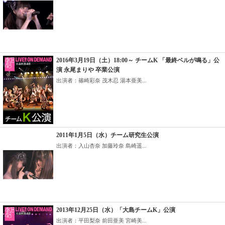
2016年3月19日（土）18:00～ チームK 「最終ベルが鳴る」公
演 永尾まりや 卒業公演
出演者：篠崎彩奈 茂木忍 湯本亜美...
2011年1月5日（水）チーム研究生公演
出演者：入山杏奈 加藤玲奈 島崎遥...
2013年12月25日（水）「大島チームK」公演
出演者：平田梨奈 前田亜美 宮崎美...