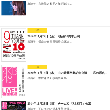
出演者：宮崎美穂 秋元才加 阿部マ...
HD
2019年11月29日（金） 9期生10周年公演
出演者：横山由依 島田晴香 永尾ま...
HD
2021年11月18日（木） 山内鈴蘭卒業記念公演 ～私の原点～
出演者：中村麻里子 横山由依 島田...
2014年11月23日（日） チームK 「RESET」公演
出演者：下口ひなな 湯本亜美 後藤...