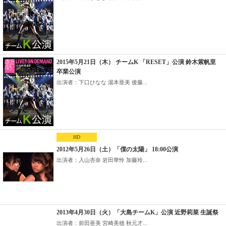
2015年5月21日（木） チームK 「RESET」公演 鈴木紫帆里
卒業公演
出演者：下口ひなな 湯本亜美 後藤...
HD
2012年5月26日（土）「僕の太陽」 18:00公演
出演者：入山杏奈 岩田華怜 加藤玲...
2013年4月30日（火）「大島チームK」公演 近野莉菜 生誕祭
出演者：前田亜美 宮崎美穂 秋元才...