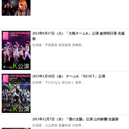
2013年9月17日（火）「大島チームK」公演 倉持明日香 生誕
祭
出演者：平田梨奈 前田亜美 宮崎美...
2015年1月30日（金） チームK 「RESET」公演
出演者：下口ひなな 谷口めぐ 湯本...
2011年12月7日（水）「僕の太陽」公演 山内鈴蘭 生誕祭
出演者：入山杏奈 加藤玲奈 川栄李...