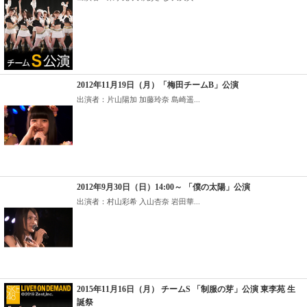
2012年11月19日（月）「梅田チームB」公演
出演者：片山陽加 加藤玲奈 島崎遥...
2012年9月30日（日）14:00～ 「僕の太陽」公演
出演者：村山彩希 入山杏奈 岩田華...
2015年11月16日（月） チームS 「制服の芽」公演 東李苑 生
誕祭