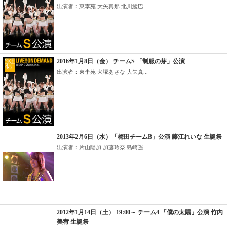
出演者：東李苑 大矢真那 北川綾巴...
2016年1月8日（金） チームS 「制服の芽」公演
出演者：東李苑 犬塚あさな 大矢真...
2013年2月6日（水）「梅田チームB」公演 藤江れいな 生誕祭
出演者：片山陽加 加藤玲奈 島崎遥...
2012年1月14日（土） 19:00～ チーム4 「僕の太陽」公演 竹内
美宥 生誕祭