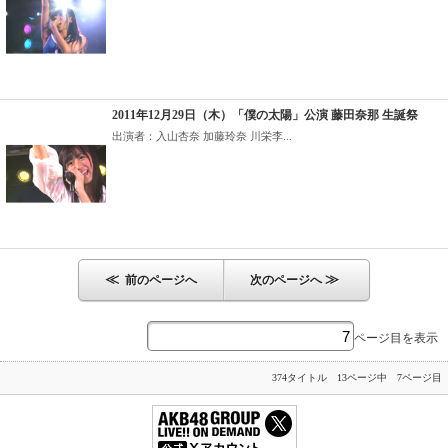
2011年12月29日（木）「僕の太陽」公演 藤田奈那 生誕祭
出演者：入山杏奈 加藤玲奈 川栄李...
≪
≫
前のページへ
次のページへ
ページ目を表示
374タイトル 13ページ中 7ページ目