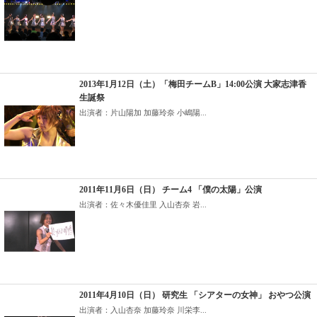
2013年1月12日（土）「梅田チームB」14:00公演 大家志津香
生誕祭
出演者：片山陽加 加藤玲奈 小嶋陽...
2011年11月6日（日） チーム4 「僕の太陽」公演
出演者：佐々木優佳里 入山杏奈 岩...
2011年4月10日（日） 研究生 「シアターの女神」 おやつ公演
出演者：入山杏奈 加藤玲奈 川栄李...