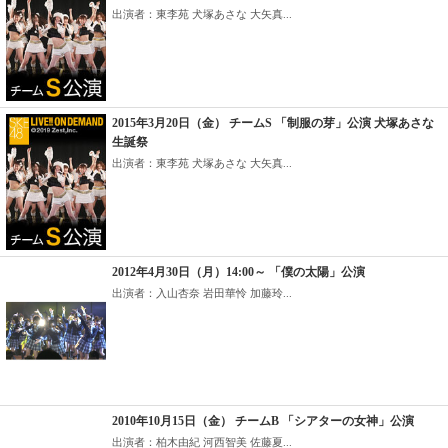
出演者：東李苑 犬塚あさな 大矢真...
2015年3月20日（金） チームS 「制服の芽」公演 犬塚あさな
生誕祭
出演者：東李苑 犬塚あさな 大矢真...
2012年4月30日（月）14:00～ 「僕の太陽」公演
出演者：入山杏奈 岩田華怜 加藤玲...
2010年10月15日（金） チームB 「シアターの女神」公演
出演者：柏木由紀 河西智美 佐藤夏...