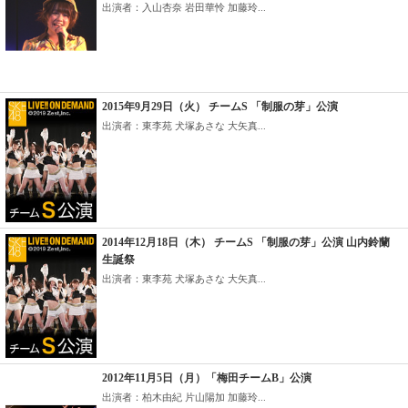
出演者：入山杏奈 岩田華怜 加藤玲...
2015年9月29日（火） チームS 「制服の芽」公演
出演者：東李苑 犬塚あさな 大矢真...
2014年12月18日（木） チームS 「制服の芽」公演 山内鈴蘭
生誕祭
出演者：東李苑 犬塚あさな 大矢真...
2012年11月5日（月）「梅田チームB」公演
出演者：柏木由紀 片山陽加 加藤玲...