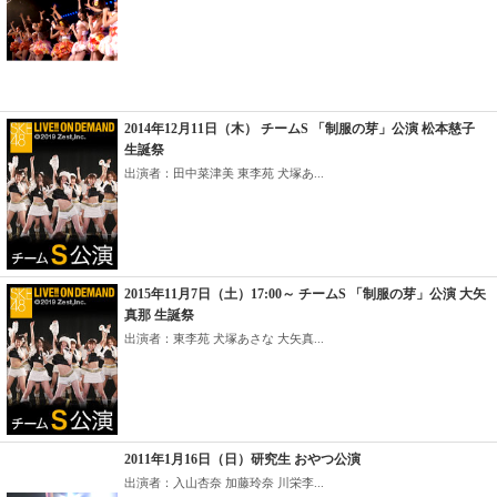
2014年12月11日（木） チームS 「制服の芽」公演 松本慈子
生誕祭
出演者：田中菜津美 東李苑 犬塚あ...
2015年11月7日（土）17:00～ チームS 「制服の芽」公演 大矢
真那 生誕祭
出演者：東李苑 犬塚あさな 大矢真...
2011年1月16日（日）研究生 おやつ公演
出演者：入山杏奈 加藤玲奈 川栄李...