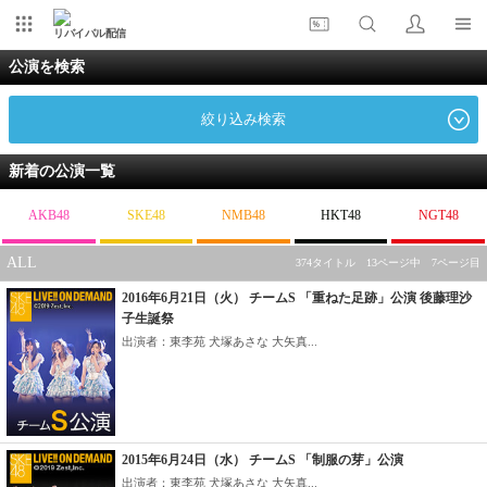
リバイバル配信
公演を検索
絞り込み検索
新着の公演一覧
AKB48
SKE48
NMB48
HKT48
NGT48
ALL
374タイトル 13ページ中 7ページ目
2016年6月21日（火） チームS 「重ねた足跡」公演 後藤理沙
子生誕祭
出演者：東李苑 犬塚あさな 大矢真...
2015年6月24日（水） チームS 「制服の芽」公演
出演者：東李苑 犬塚あさな 大矢真...