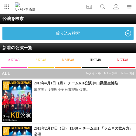
リバイバル配信
公演を検索
絞り込み検索
新着の公演一覧
AKB48
SKE48
NMB48
HKT48
NGT48
ALL
24タイトル 1ページ中 1ページ目
2013年4月1日（月） チームKII公演 井口栞里生誕祭
出演者：後藤理沙子 佐藤聖羅 佐藤...
2013年2月17日（日） 13:00～ チームKII 「ラムネの飲み方」
公演