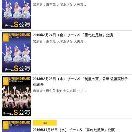
出演者：東李苑 犬塚あさな 大矢真...
2016年6月24日（金） チームS 「重ねた足跡」公演
出演者：東李苑 犬塚あさな 大矢真...
2014年6月25日（水） チームS 「制服の芽」公演 佐藤実絵子
生誕祭
出演者：田中菜津美 大矢真那 北川...
HD
2016年11月16日（水） チームS 「重ねた足跡」公演