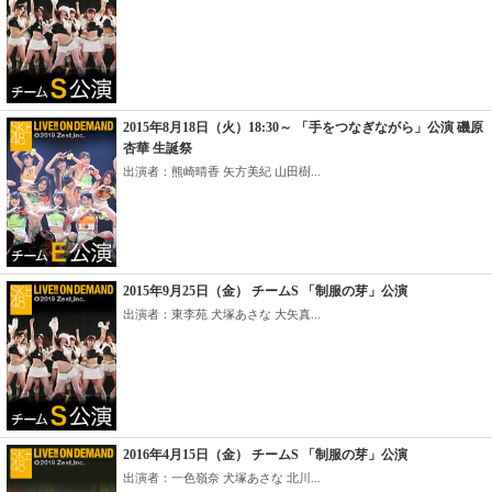
2015年8月18日（火）18:30～ 「手をつなぎながら」公演 磯原
杏華 生誕祭
出演者：熊崎晴香 矢方美紀 山田樹...
2015年9月25日（金） チームS 「制服の芽」公演
出演者：東李苑 犬塚あさな 大矢真...
2016年4月15日（金） チームS 「制服の芽」公演
出演者：一色嶺奈 犬塚あさな 北川...