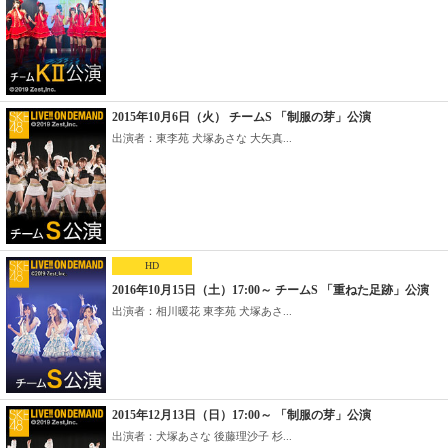
2015年10月6日（火） チームS 「制服の芽」公演
出演者：東李苑 犬塚あさな 大矢真...
HD
2016年10月15日（土）17:00～ チームS 「重ねた足跡」公演
出演者：相川暖花 東李苑 犬塚あさ...
2015年12月13日（日）17:00～ 「制服の芽」公演
出演者：犬塚あさな 後藤理沙子 杉...