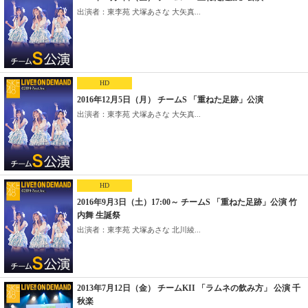
出演者：東李苑 犬塚あさな 大矢真...
HD
2016年12月5日（月） チームS 「重ねた足跡」公演
出演者：東李苑 犬塚あさな 大矢真...
HD
2016年9月3日（土）17:00～ チームS 「重ねた足跡」公演 竹
内舞 生誕祭
出演者：東李苑 犬塚あさな 北川綾...
2013年7月12日（金） チームKII 「ラムネの飲み方」 公演 千
秋楽