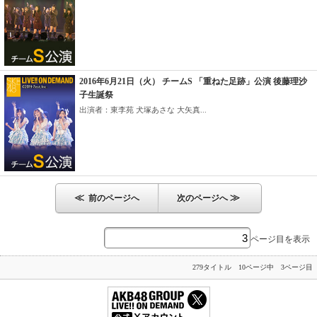
2016年6月21日（火） チームS 「重ねた足跡」公演 後藤理沙
子生誕祭
出演者：東李苑 犬塚あさな 大矢真...
≪
≫
前のページへ
次のページへ
ページ目を表示
279タイトル 10ページ中 3ページ目