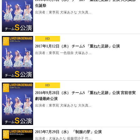
生誕祭
出演者：東李苑 犬塚あさな 大矢真...
HD
2017年1月12日（木） チームS 「重ねた足跡」公演
出演者：東李苑 一色嶺奈 犬塚あさ...
HD
2016年9月28日（水） チームS 「重ねた足跡」公演 宮前杏実
劇場最終公演
出演者：東李苑 犬塚あさな 大矢真...
2015年7月29日（水） 「制服の芽」公演
出演者：犬塚あさな 後藤理沙子 竹...