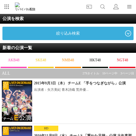
リバイバル配信
公演を検索
絞り込み検索
新着の公演一覧
AKB48
SKE48
NMB48
HKT48
NGT48
ALL
279タイトル 10ページ中 3ページ目
2015年9月3日（木） チームE 「手をつなぎながら」公演
出演者：矢方美紀 青木詩織 荒井優...
HD
2016年11月9日（水） チームS 「重ねた足跡」公演 大矢真那