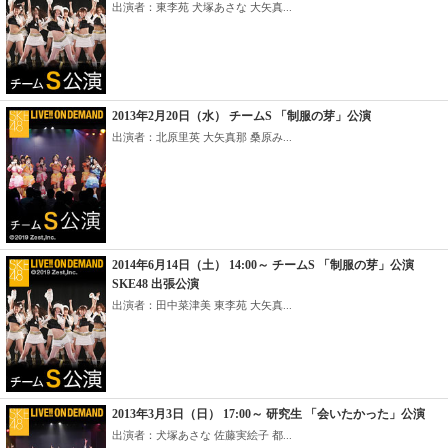
出演者：東李苑 犬塚あさな 大矢真...
2013年2月20日（水） チームS 「制服の芽」公演
出演者：北原里英 大矢真那 桑原み...
2014年6月14日（土） 14:00～ チームS 「制服の芽」公演
SKE48 出張公演
出演者：田中菜津美 東李苑 大矢真...
2013年3月3日（日） 17:00～ 研究生 「会いたかった」公演
出演者：犬塚あさな 佐藤実絵子 都...