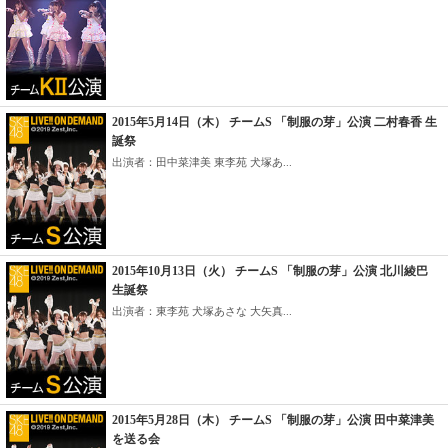
2015年5月14日（木） チームS 「制服の芽」公演 二村春香 生
誕祭
出演者：田中菜津美 東李苑 犬塚あ...
2015年10月13日（火） チームS 「制服の芽」公演 北川綾巴
生誕祭
出演者：東李苑 犬塚あさな 大矢真...
2015年5月28日（木） チームS 「制服の芽」公演 田中菜津美
を送る会