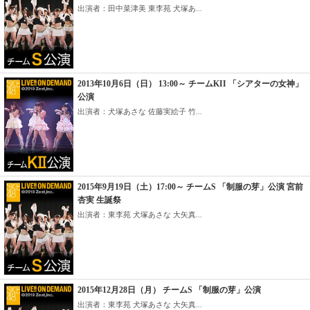
出演者：田中菜津美 東李苑 犬塚あ...
2013年10月6日（日） 13:00～ チームKII 「シアターの女神」
公演
出演者：犬塚あさな 佐藤実絵子 竹...
2015年9月19日（土）17:00～ チームS 「制服の芽」公演 宮前
杏実 生誕祭
出演者：東李苑 犬塚あさな 大矢真...
2015年12月28日（月） チームS 「制服の芽」公演
出演者：東李苑 犬塚あさな 大矢真...