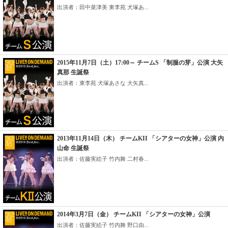
出演者：田中菜津美 東李苑 犬塚あ...
2015年11月7日（土）17:00～ チームS 「制服の芽」公演 大矢
真那 生誕祭
出演者：東李苑 犬塚あさな 大矢真...
2013年11月14日（木） チームKII 「シアターの女神」公演 内
山命 生誕祭
出演者：佐藤実絵子 竹内舞 二村春...
2014年3月7日（金） チームKII 「シアターの女神」公演
出演者：佐藤実絵子 竹内舞 野口由...