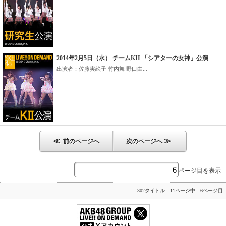
2014年2月5日（水） チームKII 「シアターの女神」公演
出演者：佐藤実絵子 竹内舞 野口由...
≪
≫
前のページへ
次のページへ
ページ目を表示
302タイトル 11ページ中 6ページ目