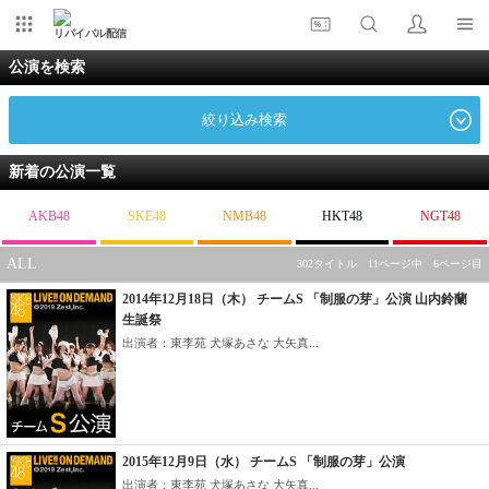
リバイバル配信
公演を検索
絞り込み検索
新着の公演一覧
AKB48
SKE48
NMB48
HKT48
NGT48
ALL
302タイトル 11ページ中 6ページ目
2014年12月18日（木） チームS 「制服の芽」公演 山内鈴蘭
生誕祭
出演者：東李苑 犬塚あさな 大矢真...
2015年12月9日（水） チームS 「制服の芽」公演
出演者：東李苑 犬塚あさな 大矢真...