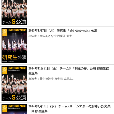
2013年1月7日（月） 研究生 「会いたかった」公演
出演者：犬塚あさな 中西優香 新土...
2014年11月21日（金） チームS 「制服の芽」公演 都築里佳
生誕祭
出演者：田中菜津美 東李苑 犬塚あ...
2014年4月16日（水） チームKII 「シアターの女神」公演 柴
田阿弥 生誕祭