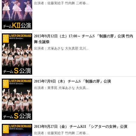
出演者：佐藤実絵子 竹内舞 二村春...
2015年9月12日（土）17:00～ チームS 「制服の芽」公演 竹内
舞 生誕祭
出演者：犬塚あさな 大矢真那 北川...
2015年7月9日（木） チームS 「制服の芽」公演
出演者：東李苑 犬塚あさな 大矢真...
2013年9月27日（金） チームKII 「シアターの女神」公演
出演者：佐藤実絵子 竹内舞 二村春...