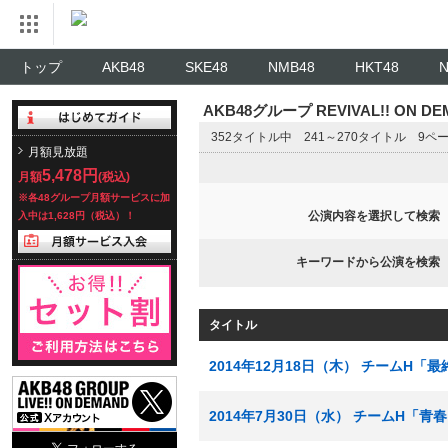
トップ
AKB48
SKE48
NMB48
HKT48
AKB48グループ REVIVAL!! ON 
352タイトル中 241～270タイトル 9ペ
月額見放題
5,478円
月額
(税込)
※各48グループ月額サービスに加
公演内容を選択して検索
入中は1,628円（税込）！
キーワードから公演を検索
タイトル
2014年12月18日（木） チームH「
2014年7月30日（水） チームH「