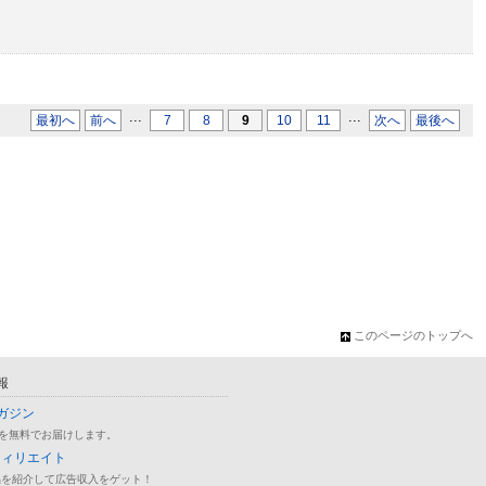
...
...
最初へ
前へ
7
8
9
10
11
次へ
最後へ
このページのトップへ
報
ガジン
を無料でお届けします。
フィリエイト
品を紹介して広告収入をゲット！