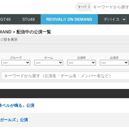
すべて
NGT48
STU48
REVIVAL!! ON DEMAND
デバイス
DEMAND > 配信中の公演一覧
ージ目を表示
グループ
チーム
公演年
公演月
最終ベルが鳴る」公演
青春ガールズ」公演