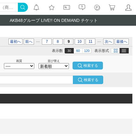
AKB48グループ LIVE!! ON DEMAND チケット
...
...
最初へ
前へ
7
8
9
10
11
次へ
最後へ
テキスト
画像
表示数
表示形式
30
60
120
画質
並び替え
検索する