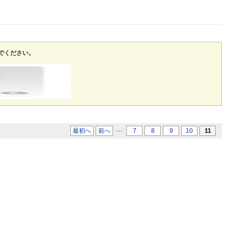
でください。
...
最初へ
前へ
7
8
9
10
11