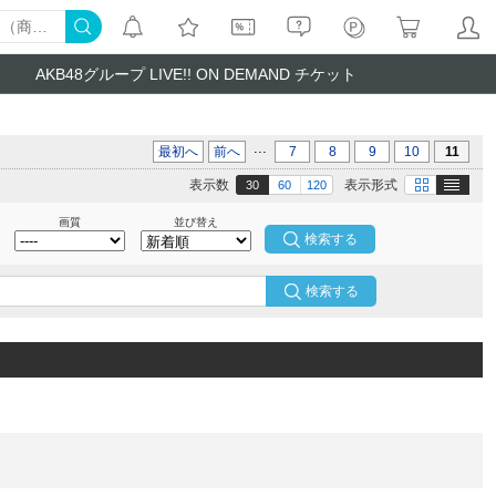
AKB48グループ LIVE!! ON DEMAND チケット
...
最初へ
前へ
7
8
9
10
11
テキスト
画像
表示数
表示形式
30
60
120
画質
並び替え
検索する