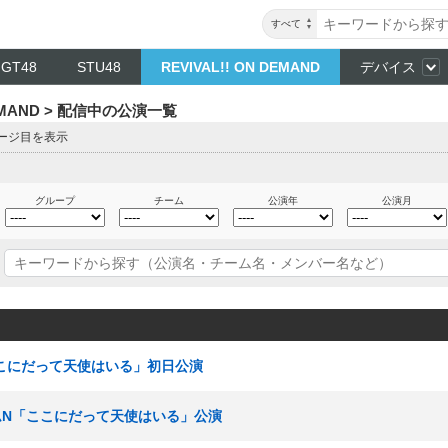
すべて
NGT48
STU48
REVIVAL!! ON DEMAND
デバイス
DEMAND > 配信中の公演一覧
ページ目を表示
グループ
チーム
公演年
公演月
「ここにだって天使はいる」初日公演
 チームN「ここにだって天使はいる」公演