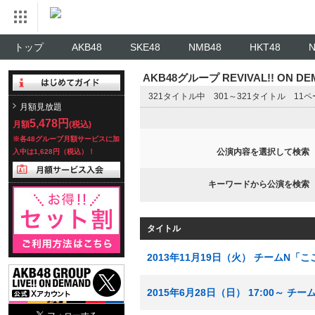
トップ
AKB48
SKE48
NMB48
HKT48
AKB48グループ REVIVAL!! ON 
321タイトル中 301～321タイトル 11
月額見放題
5,478円
月額
(税込)
※各48グループ月額サービスに加
公演内容を選択して検索
入中は1,628円（税込）！
キーワードから公演を検索
タイトル
2013年11月19日（火） チームN
2015年6月28日（日） 17:00～