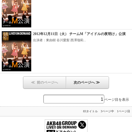
2012年12月11日（火） チームM「アイドルの夜明け」公演
出演者：東由樹 谷川愛梨 西澤瑠莉...
≪
≫
前のページへ
次のページへ
ページ目を表示
83タイトル 3ページ中 1ページ目