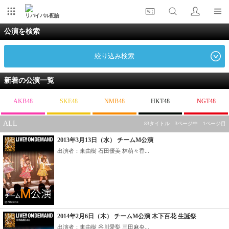
リバイバル配信
公演を検索
絞り込み検索
新着の公演一覧
AKB48
SKE48
NMB48
HKT48
NGT48
ALL
83タイトル 3ページ中 1ページ目
2013年3月13日（水） チームM公演
出演者：東由樹 石田優美 林萌々香...
2014年2月6日（木） チームM公演 木下百花 生誕祭
出演者：東由樹 谷川愛梨 三田麻央...