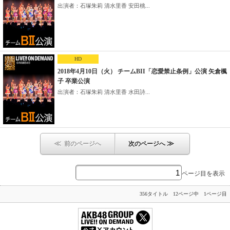
出演者：石塚朱莉 清水里香 安田桃...
HD
2018年4月10日（火） チームBII「恋愛禁止条例」公演 矢倉楓
子 卒業公演
出演者：石塚朱莉 清水里香 水田詩...
≪
≫
前のページへ
次のページへ
ページ目を表示
356タイトル 12ページ中 1ページ目