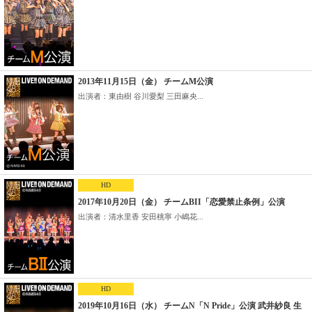
2013年11月15日（金） チームM公演
出演者：東由樹 谷川愛梨 三田麻央...
HD
2017年10月20日（金） チームBII「恋愛禁止条例」公演
出演者：清水里香 安田桃寧 小嶋花...
HD
2019年10月16日（水） チームN「N Pride」公演 武井紗良 生