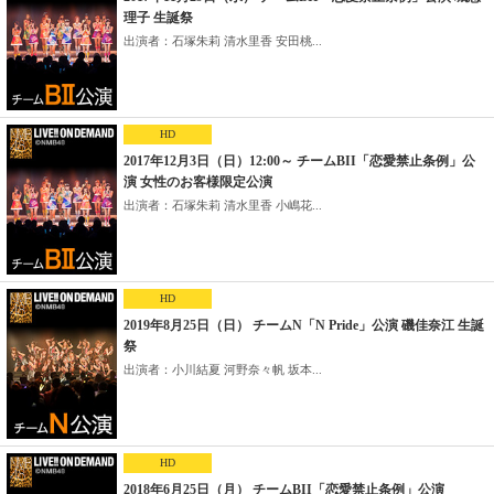
理子 生誕祭
出演者：石塚朱莉 清水里香 安田桃...
HD
2017年12月3日（日）12:00～ チームBII「恋愛禁止条例」公
演 女性のお客様限定公演
出演者：石塚朱莉 清水里香 小嶋花...
HD
2019年8月25日（日） チームN「N Pride」公演 磯佳奈江 生誕
祭
出演者：小川結夏 河野奈々帆 坂本...
HD
2018年6月25日（月） チームBII「恋愛禁止条例」公演