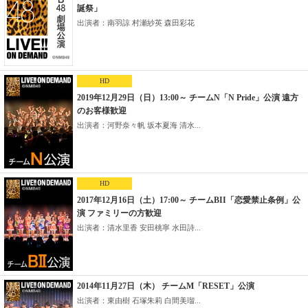
誕祭」
出演者：南羽諒 村瀬紗英 森田彩花
HD
2019年12月29日（日）13:00～ チームN「N Pride」公演 遠方
のお客様歓迎
出演者：河野奈々帆 坂本夏海 清水...
HD
2017年12月16日（土）17:00～ チームBII「恋愛禁止条例」公
演 ファミリーの方歓迎
出演者：清水里香 安田桃寧 水田詩...
2014年11月27日（木） チームM「RESET」公演
出演者：東由樹 石塚朱莉 白間美瑠...