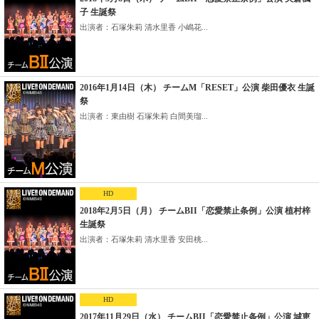
子 生誕祭
出演者：石塚朱莉 清水里香 小嶋花...
2016年1月14日（木） チームM「RESET」公演 柴田優衣 生誕
祭
出演者：東由樹 石塚朱莉 白間美瑠...
HD
2018年2月5日（月） チームBII「恋愛禁止条例」公演 植村梓
生誕祭
出演者：石塚朱莉 清水里香 安田桃...
HD
2017年11月29日（水） チームBII「恋愛禁止条例」公演 城恵