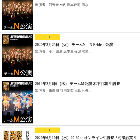
出演者：河野奈々帆 坂本夏海 清水...
HD
2020年2月25日（火） チームN「N Pride」公演
出演者：小川結夏 坂本夏海 清水里...
2014年2月6日（木） チームM公演 木下百花 生誕祭
出演者：東由樹 谷川愛梨 三田麻央...
HD
2020年6月10日（水）20:30～ オンライン生誕祭「村瀬紗英 生