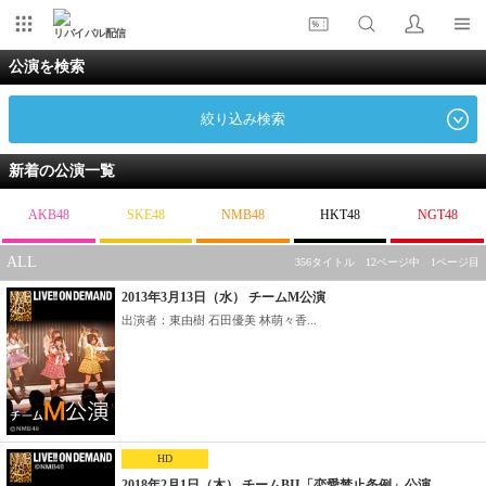
リバイバル配信
公演を検索
絞り込み検索
新着の公演一覧
AKB48
SKE48
NMB48
HKT48
NGT48
ALL
356タイトル 12ページ中 1ページ目
2013年3月13日（水） チームM公演
出演者：東由樹 石田優美 林萌々香...
HD
2018年2月1日（木） チームBII「恋愛禁止条例」公演