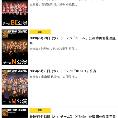
出演者：石塚朱莉 清水里香 小嶋花...
HD
2019年5月29日（水） チームN「N Pride」公演 森田彩花 生誕
祭
出演者：河野奈々帆 清水里香 菖蒲...
2015年5月21日（木） チームM「RESET」公演
出演者：東由樹 石塚朱莉 白間美瑠...
HD
2019年9月12日（木） チームN「N Pride」公演 磯佳奈江 卒業