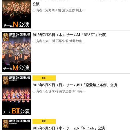
公演
出演者：河野奈々帆 清水里香 川上...
2015年7月23日（木） チームM「RESET」公演
出演者：東由樹 石塚朱莉 武井紗良...
HD
2018年5月27日（日） チームBII「恋愛禁止条例」公演
出演者：石塚朱莉 清水里香 水田詩...
HD
2019年5月23日（木） チームN「N Pride」公演