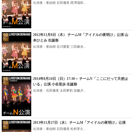
出演者：東由樹 石田優美 西澤瑠莉...
2012年11月8日（木） チームM「アイドルの夜明け」公演 山
本ひとみ 生誕祭
出演者：東由樹 谷川愛梨 三田麻央...
2014年8月24日（日）17:30～ チームN「ここにだって天使は
いる」公演 小谷里歩 生誕祭
出演者：石田優美 太田夢莉 加藤夕...
2013年11月27日（水） チームM「アイドルの夜明け」公演
出演者：東由樹 石田優美 松村芽久...