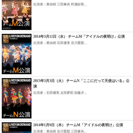
出演者：東由樹 三田麻央 村瀬紗英...
2014年3月12日（水） チームM「アイドルの夜明け」公演
出演者：東由樹 石田優美 谷川愛梨...
2015年3月3日（火） チームN「ここにだって天使はいる」公
演
出演者：石田優美 太田夢莉 加藤夕...
2014年1月9日（木） チームM「アイドルの夜明け」公演
出演者：東由樹 谷川愛梨 三田麻央...