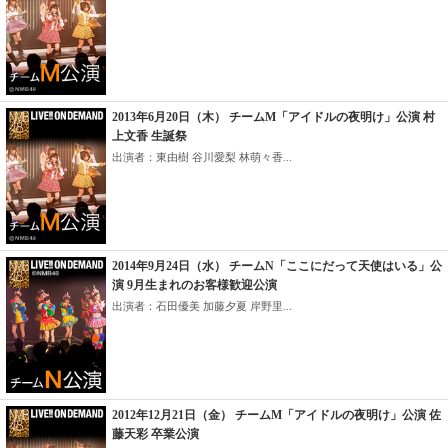
2013年6月20日（木） チームM「アイドルの夜明け」公演 村
上文香 生誕祭
出演者：東由樹 谷川愛梨 林萌々香...
2014年9月24日（水） チームN「ここにだって天使はいる」公
演 9月生まれのお客様歓迎公演
出演者：石田優美 加藤夕夏 岸野里...
2012年12月21日（金） チームM「アイドルの夜明け」公演 佐
藤天彩 卒業公演