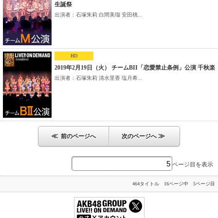
生誕祭
出演者：石塚朱莉 白間美瑠 安田桃...
HD
2019年2月19日（火） チームBII「恋愛禁止条例」公演 千秋楽
出演者：石塚朱莉 清水里香 塩月希...
≪
≫
前のページへ
次のページへ
ページ目を表示
464タイトル 16ページ中 5ページ目