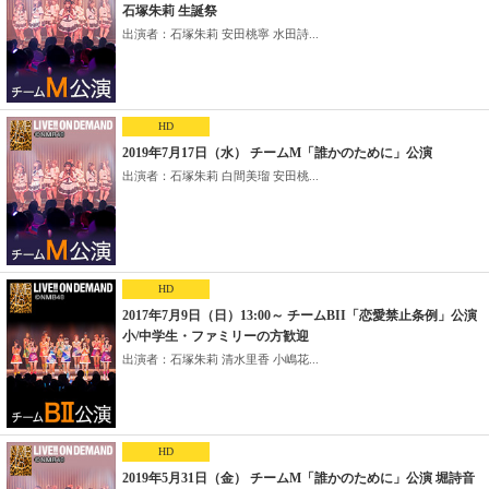
石塚朱莉 生誕祭
出演者：石塚朱莉 安田桃寧 水田詩...
HD
2019年7月17日（水） チームM「誰かのために」公演
出演者：石塚朱莉 白間美瑠 安田桃...
HD
2017年7月9日（日）13:00～ チームBII「恋愛禁止条例」公演
小/中学生・ファミリーの方歓迎
出演者：石塚朱莉 清水里香 小嶋花...
HD
2019年5月31日（金） チームM「誰かのために」公演 堀詩音