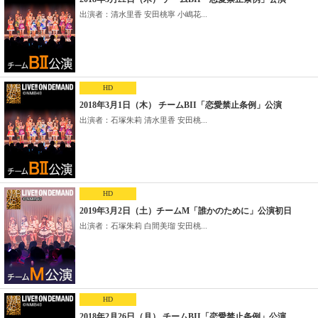
出演者：清水里香 安田桃寧 小嶋花...
HD
2018年3月1日（木） チームBII「恋愛禁止条例」公演
出演者：石塚朱莉 清水里香 安田桃...
HD
2019年3月2日（土）チームM「誰かのために」公演初日
出演者：石塚朱莉 白間美瑠 安田桃...
HD
2018年2月26日（月） チームBII「恋愛禁止条例」公演