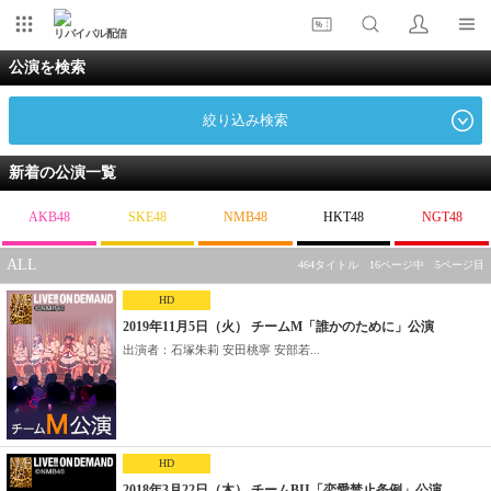
リバイバル配信
公演を検索
絞り込み検索
新着の公演一覧
AKB48
SKE48
NMB48
HKT48
NGT48
ALL
464タイトル 16ページ中 5ページ目
HD
2019年11月5日（火） チームM「誰かのために」公演
出演者：石塚朱莉 安田桃寧 安部若...
HD
2018年3月22日（木） チームBII「恋愛禁止条例」公演