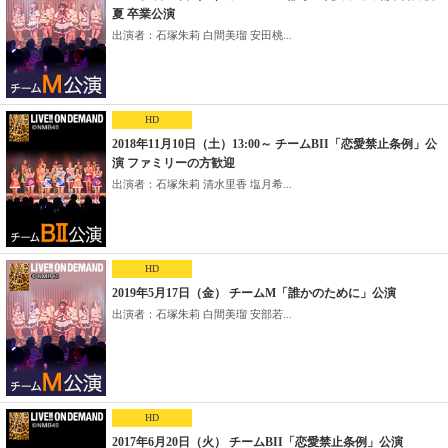
夏 卒業公演
出演者：石塚朱莉 白間美瑠 安田桃...
HD
2018年11月10日（土）13:00～ チームBII「恋愛禁止条例」公
演 ファミリーの方歓迎
出演者：石塚朱莉 清水里香 塩月希...
HD
2019年5月17日（金） チームM「誰かのために」公演
出演者：石塚朱莉 白間美瑠 安部若...
HD
2017年6月20日（火） チームBII「恋愛禁止条例」公演