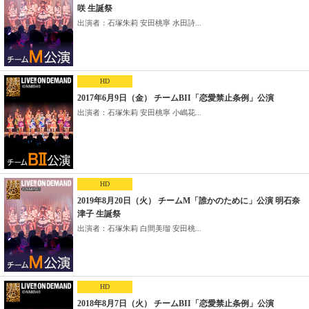
咲 生誕祭
出演者：石塚朱莉 安田桃寧 水田詩...
HD
2017年6月9日（金） チームBII「恋愛禁止条例」公演
出演者：石塚朱莉 安田桃寧 小嶋花...
HD
2019年8月20日（火） チームM「誰かのために」公演 明石奈
津子 生誕祭
出演者：石塚朱莉 白間美瑠 安田桃...
HD
2018年8月7日（火） チームBII「恋愛禁止条例」公演