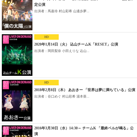
定公演
出演者：馬嘉伶 村山彩希 山邊歩夢...
HD
2020年1月14日（火） 込山チームK「RESET」公演
出演者：岡田梨奈 小田えりな 込山...
HD
2018年2月8日（木） あおきー 「世界は夢に満ちている」公演
出演者：谷口めぐ 村山彩希 湯本亜...
2016年3月30日（水）14:30～ チームK 「最終ベルが鳴る」公
演