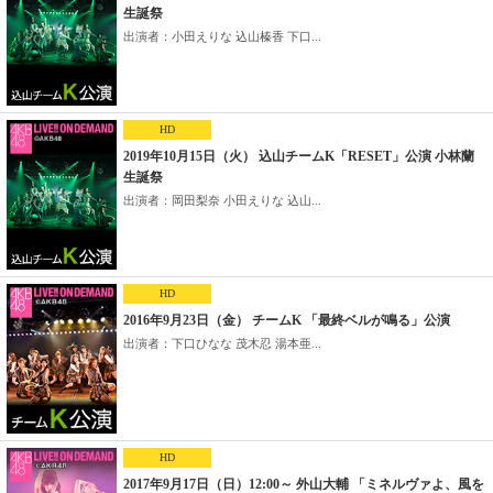
生誕祭
出演者：小田えりな 込山榛香 下口...
HD
2019年10月15日（火） 込山チームK「RESET」公演 小林蘭
生誕祭
出演者：岡田梨奈 小田えりな 込山...
HD
2016年9月23日（金） チームK 「最終ベルが鳴る」公演
出演者：下口ひなな 茂木忍 湯本亜...
HD
2017年9月17日（日）12:00～ 外山大輔 「ミネルヴァよ、風を