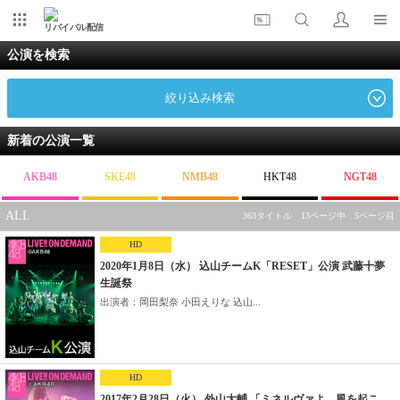
リバイバル配信
公演を検索
絞り込み検索
新着の公演一覧
AKB48
SKE48
NMB48
HKT48
NGT48
ALL
363タイトル 13ページ中 5ページ目
HD
2020年1月8日（水） 込山チームK「RESET」公演 武藤十夢
生誕祭
出演者：岡田梨奈 小田えりな 込山...
HD
2017年2月28日（火） 外山大輔 「ミネルヴァよ、風を起こ