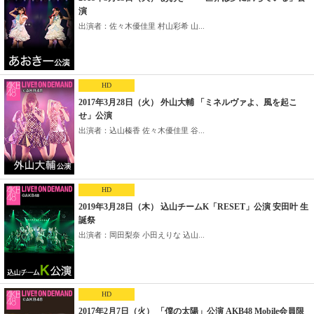
演
出演者：佐々木優佳里 村山彩希 山...
HD
2017年3月28日（火） 外山大輔 「ミネルヴァよ、風を起こ
せ」公演
出演者：込山榛香 佐々木優佳里 谷...
HD
2019年3月28日（木） 込山チームK「RESET」公演 安田叶 生
誕祭
出演者：岡田梨奈 小田えりな 込山...
HD
2017年2月7日（火） 「僕の太陽」公演 AKB48 Mobile会員限