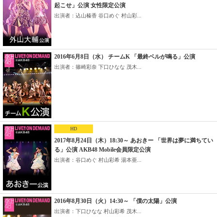
起こせ」公演 女性限定公演
出演者：込山榛香 谷口めぐ 村山彩...
2016年6月8日（水） チームK 「最終ベルが鳴る」公演
出演者：篠崎彩奈 下口ひなな 茂木...
HD
2017年8月24日（木）18:30～ あおきー 「世界は夢に満ちてい
る」公演 AKB48 Mobile会員限定公演
出演者：谷口めぐ 村山彩希 湯本亜...
2016年8月30日（火）14:30～ 「僕の太陽」公演
出演者：下口ひなな 村山彩希 茂木...