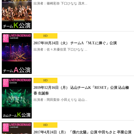
出演者：篠崎彩奈 下口ひなな 茂木...
HD
2017年10月24日（火） チームA 「M.T.に捧ぐ」公演
出演者：佐々木優佳里 下口ひなな ...
HD
2019年12月16日（月） 込山チームK「RESET」公演 込山榛
香 生誕祭
出演者：岡田梨奈 小田えりな 込山...
HD
2017年4月24日（月） 「僕の太陽」公演 中田ちさと 卒業公演