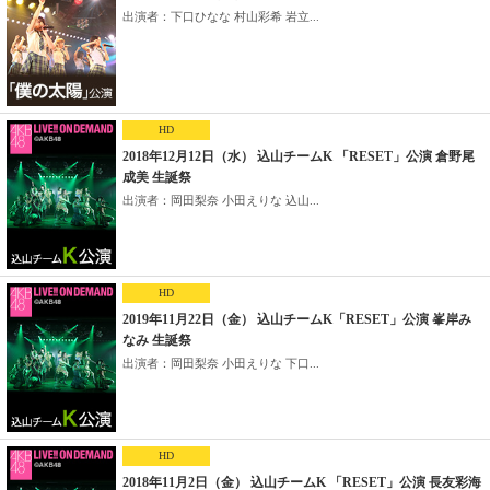
出演者：下口ひなな 村山彩希 岩立...
HD
2018年12月12日（水） 込山チームK 「RESET」公演 倉野尾
成美 生誕祭
出演者：岡田梨奈 小田えりな 込山...
HD
2019年11月22日（金） 込山チームK「RESET」公演 峯岸み
なみ 生誕祭
出演者：岡田梨奈 小田えりな 下口...
HD
2018年11月2日（金） 込山チームK 「RESET」公演 長友彩海