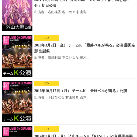
せ」初日公演
出演者：込山榛香 谷口めぐ 村山彩...
HD
2018年3月2日（金） チームK 「最終ベルが鳴る」公演 藤田奈
那 生誕祭
出演者：篠崎彩奈 下口ひなな 茂木...
HD
2016年10月17日（月） チームK 「最終ベルが鳴る」公演
出演者：下口ひなな 村山彩希 茂木...
HD
2019年1月7日（月） 込山チームK 「RESET」公演 藤田奈那