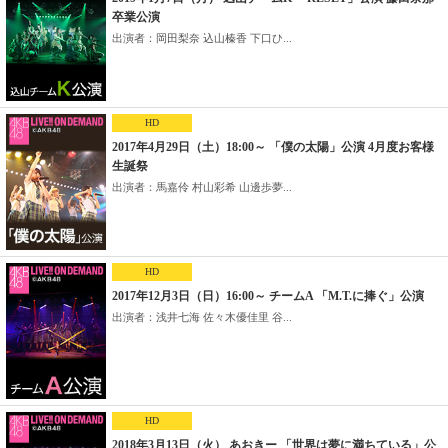
卒業公演
出演者：岡田梨奈 込山榛香 下口ひ...
HD
2017年4月29日（土）18:00～ 「僕の太陽」公演 4月度お客様
生誕祭
出演者：馬嘉伶 村山彩希 山邊歩夢...
HD
2017年12月3日（日）16:00～ チームA 「M.T.に捧ぐ」公演
出演者：浅井七海 佐々木優佳里 谷...
HD
2018年3月13日（火） あおきー 「世界は夢に満ちている」公