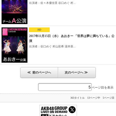
出演者：佐々木優佳里 谷口めぐ 村...
HD
2017年11月15日（水） あおきー 「世界は夢に満ちている」公
演
出演者：谷口めぐ 村山彩希 湯本亜...
≪
≫
前のページへ
次のページへ
ページ目を表示
363タイトル 13ページ中 5ページ目