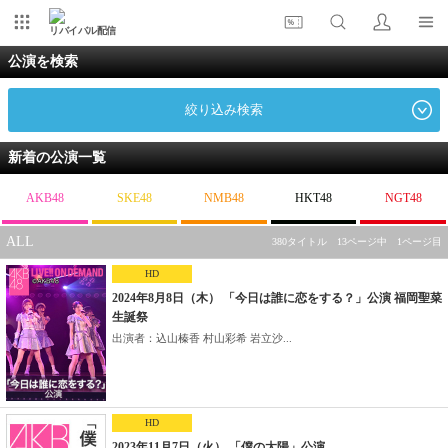
リバイバル配信
公演を検索
絞り込み検索
新着の公演一覧
AKB48
SKE48
NMB48
HKT48
NGT48
ALL
380タイトル 13ページ中 1ページ目
HD
2024年8月8日（木） 「今日は誰に恋をする？」公演 福岡聖菜
生誕祭
出演者：込山榛香 村山彩希 岩立沙...
HD
2023年11月7日（火） 「僕の太陽」公演