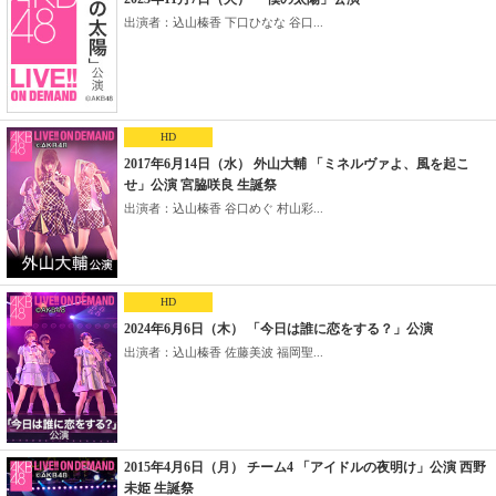
出演者：込山榛香 下口ひなな 谷口...
HD
2017年6月14日（水） 外山大輔 「ミネルヴァよ、風を起こ
せ」公演 宮脇咲良 生誕祭
出演者：込山榛香 谷口めぐ 村山彩...
HD
2024年6月6日（木） 「今日は誰に恋をする？」公演
出演者：込山榛香 佐藤美波 福岡聖...
2015年4月6日（月） チーム4 「アイドルの夜明け」公演 西野
未姫 生誕祭