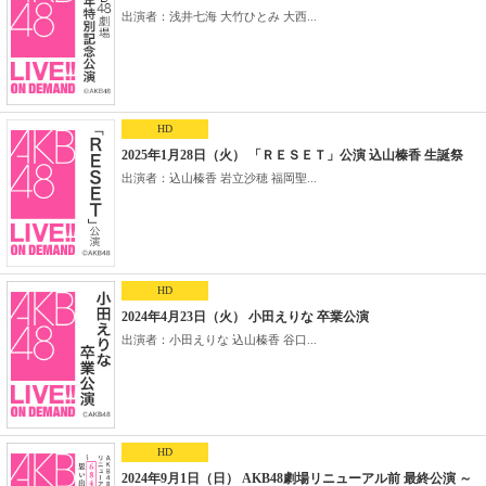
出演者：浅井七海 大竹ひとみ 大西...
HD
2025年1月28日（火） 「ＲＥＳＥＴ」公演 込山榛香 生誕祭
出演者：込山榛香 岩立沙穂 福岡聖...
HD
2024年4月23日（火） 小田えりな 卒業公演
出演者：小田えりな 込山榛香 谷口...
HD
2024年9月1日（日） AKB48劇場リニューアル前 最終公演 ～