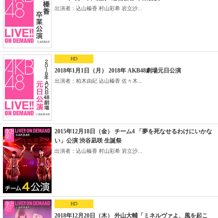
出演者：込山榛香 村山彩希 岩立沙...
HD
2018年1月1日（月） 2018年 AKB48劇場元日公演
出演者：柏木由紀 込山榛香 佐々木...
2015年12月18日（金） チーム4 「夢を死なせるわけにいかな
い」公演 渋谷凪咲 生誕祭
出演者：込山榛香 村山彩希 岩立沙...
HD
2018年12月20日（木） 外山大輔「ミネルヴァよ、風を起こ