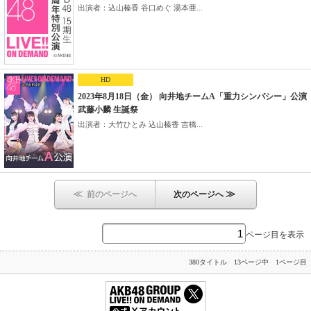
出演者：込山榛香 谷口めぐ 湯本亜...
HD
2023年8月18日（金） 向井地チームA「重力シンパシー」公演
武藤小麟 生誕祭
出演者：大竹ひとみ 込山榛香 吉橋...
≪
≫
前のページへ
次のページへ
ページ目を表示
380タイトル 13ページ中 1ページ目