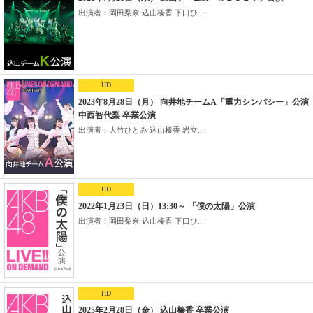
出演者：岡田梨奈 込山榛香 下口ひ...
HD
2023年8月28日（月） 向井地チームA「重力シンパシー」公演
中西智代梨 卒業公演
出演者：大竹ひとみ 込山榛香 岩立...
HD
2022年1月23日（日）13:30～ 「僕の太陽」公演
出演者：岡田梨奈 込山榛香 下口ひ...
HD
2025年2月28日（金） 込山榛香 卒業公演