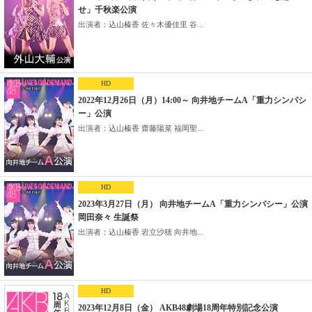
せ」千秋楽公演
出演者：込山榛香 佐々木優佳里 谷...
HD
2022年12月26日（月）14:00～ 向井地チームA「重力シンパシ
ー」公演
出演者：込山榛香 齋藤陽菜 福岡聖...
HD
2023年3月27日（月） 向井地チームA「重力シンパシー」公演
岡田奈々 生誕祭
出演者：込山榛香 岩立沙穂 向井地...
HD
2023年12月8日（金） AKB48劇場18周年特別記念公演