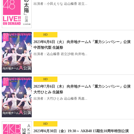
出演者：小田えりな 込山榛香 岩立...
HD
2023年6月6日（火） 向井地チームA「重力シンパシー」公演
中西智代梨 生誕祭
出演者：込山榛香 岩立沙穂 向井地...
HD
2023年7月6日（木） 向井地チームA「重力シンパシー」公演
大竹ひとみ 生誕祭
出演者：大竹ひとみ 込山榛香 馬嘉...
HD
2023年6月30日（金）19:30～ AKB48 15期生10周年特別公演