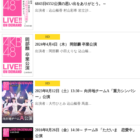
6843日6552公演の思い出をありがとう。～
出演者：込山榛香 村山彩希 岩立沙...
HD
2024年4月4日（木） 岡部麟 卒業公演
出演者：岡部麟 小田えりな 込山榛...
HD
2023年8月12日（土）13:30～ 向井地チームA「重力シンパシ
ー」公演
出演者：大竹ひとみ 込山榛香 馬嘉...
2016年8月26日（金）14:30～ チームB 「ただいま 恋愛中」
公演