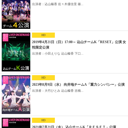
出演者：込山榛香 佐々木優佳里 篠...
HD
2019年4月21日（日）17:00～ 込山チームK「RESET」公演 女
性限定公演
出演者：小田えりな 込山榛香 下口...
HD
2023年8月9日（水） 向井地チームA「重力シンパシー」公演
出演者：大竹ひとみ 込山榛香 吉橋...
HD
2021年7月21日（水） 込山チームK「ＲＥＳＥＴ」公演