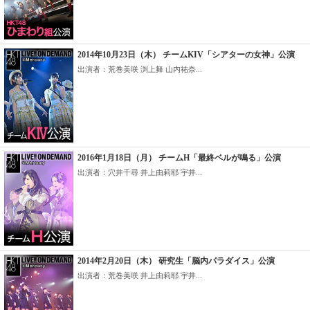
2014年10月23日（木） チームKIV「シアターの女神」公演
出演者：荒巻美咲 渕上舞 山内祐奈...
2016年1月18日（月） チームH「最終ベルが鳴る」公演
出演者：穴井千尋 井上由莉耶 宇井...
2014年2月20日（木） 研究生「脳内パラダイス」公演
出演者：荒巻美咲 井上由莉耶 宇井...