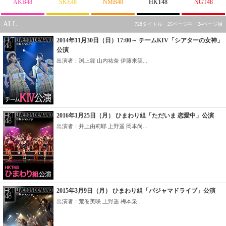
AKB48
SKE48
NMB48
HKT48
NGT48
ALL
728タイトル 25ページ中 24ページ目
2014年11月30日（日）17:00～ チームKIV「シアターの女神」
公演
出演者：渕上舞 山内祐奈 伊藤来笑...
2016年1月25日（月） ひまわり組「ただいま 恋愛中」公演
出演者：井上由莉耶 上野遥 岡本尚...
2015年3月9日（月） ひまわり組「パジャマドライブ」公演
出演者：荒巻美咲 上野遥 梅本泉 ...