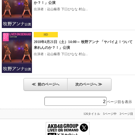
か？！」公演
出演者：込山榛香 下口ひなな 村山...
HD
2018年4月21日（土）14:00～ 牧野アンナ 「ヤバイよ！ついて
来れんのか？！」公演
出演者：込山榛香 下口ひなな 村山...
≪
≫
前のページへ
次のページへ
ページ目を表示
126タイトル 5ページ中 2ページ目