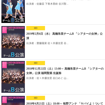
出演者：佐藤栞 下青木香鈴 谷川聖...
HD
2019年2月6日（水） 高橋朱里チームB 「シアターの女神」公
演
出演者：齋藤陽菜 佐々木優佳里 谷...
HD
2018年12月22日（土）13:00～ 高橋朱里チームB 「シアターの
女神」公演 福岡聖菜 生誕祭
出演者：佐々木優佳里 谷口めぐ 山...
HD
2018年4月21日（土）18:00～ 牧野アンナ 「ヤバイよ！ついて