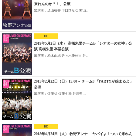
来れんのか？！」公演
出演者：込山榛香 下口ひなな 村山...
HD
2019年5月2日（木） 高橋朱里チームB「シアターの女神」公
演 高橋朱里 卒業公演
出演者：柏木由紀 佐々木優佳里 谷...
2015年2月22日（日）15:00～ チーム8 「PARTYが始まるよ」
公演
出演者：佐藤栞 佐藤七海 谷川聖 ...
HD
2018年4月24日（火） 牧野アンナ 「ヤバイよ！ついて来れん