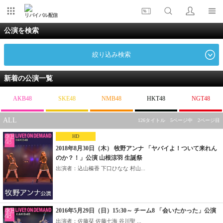
リバイバル配信
公演を検索
絞り込み検索
新着の公演一覧
AKB48
SKE48
NMB48
HKT48
NGT48
ALL
126タイトル 5ページ中 2ページ目
HD
2018年8月30日（木） 牧野アンナ 「ヤバイよ！ついて来れん
のか？！」公演 山根涼羽 生誕祭
出演者：込山榛香 下口ひなな 村山...
2016年5月29日（日）15:30～ チーム8 「会いたかった」公演
出演者：佐藤栞 佐藤七海 谷川聖 ...