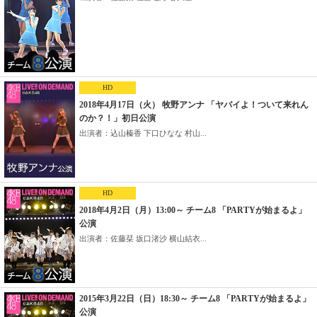
HD
2018年4月17日（火） 牧野アンナ 「ヤバイよ！ついて来れん
のか？！」初日公演
出演者：込山榛香 下口ひなな 村山...
HD
2018年4月2日（月）13:00～ チーム8 「PARTYが始まるよ」
公演
出演者：佐藤栞 坂口渚沙 横山結衣...
2015年3月22日（日）18:30～ チーム8 「PARTYが始まるよ」
公演