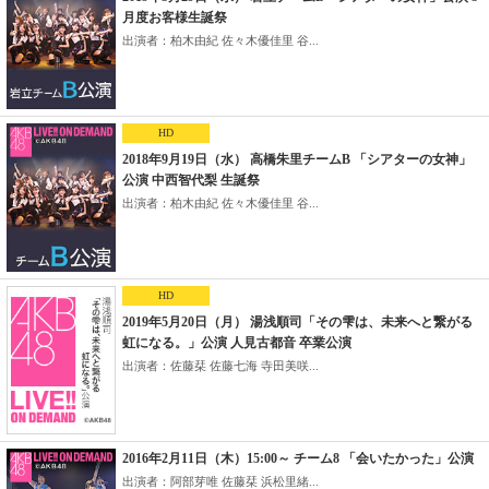
月度お客様生誕祭
出演者：柏木由紀 佐々木優佳里 谷...
HD
2018年9月19日（水） 高橋朱里チームB 「シアターの女神」
公演 中西智代梨 生誕祭
出演者：柏木由紀 佐々木優佳里 谷...
HD
2019年5月20日（月） 湯浅順司「その雫は、未来へと繋がる
虹になる。」公演 人見古都音 卒業公演
出演者：佐藤栞 佐藤七海 寺田美咲...
2016年2月11日（木）15:00～ チーム8 「会いたかった」公演
出演者：阿部芽唯 佐藤栞 浜松里緒...