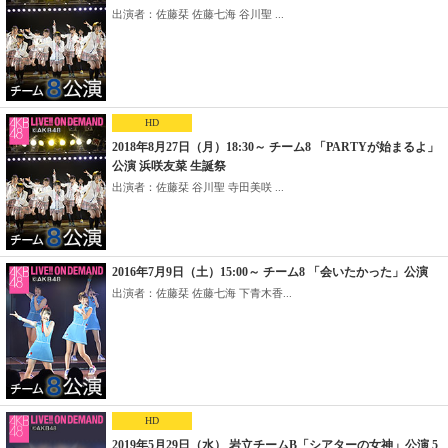
出演者：佐藤栞 佐藤七海 谷川聖 ...
HD
2018年8月27日（月）18:30～ チーム8 「PARTYが始まるよ」
公演 浜咲友菜 生誕祭
出演者：佐藤栞 谷川聖 寺田美咲 ...
2016年7月9日（土）15:00～ チーム8 「会いたかった」公演
出演者：佐藤栞 佐藤七海 下青木香...
HD
2019年5月29日（水） 岩立チームB「シアターの女神」公演 5