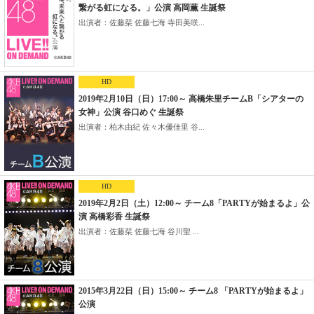
繋がる虹になる。」公演 高岡薫 生誕祭
出演者：佐藤栞 佐藤七海 寺田美咲...
HD
2019年2月10日（日）17:00～ 高橋朱里チームB「シアターの
女神」公演 谷口めぐ 生誕祭
出演者：柏木由紀 佐々木優佳里 谷...
HD
2019年2月2日（土）12:00～ チーム8「PARTYが始まるよ」公
演 高橋彩香 生誕祭
出演者：佐藤栞 佐藤七海 谷川聖 ...
2015年3月22日（日）15:00～ チーム8 「PARTYが始まるよ」
公演