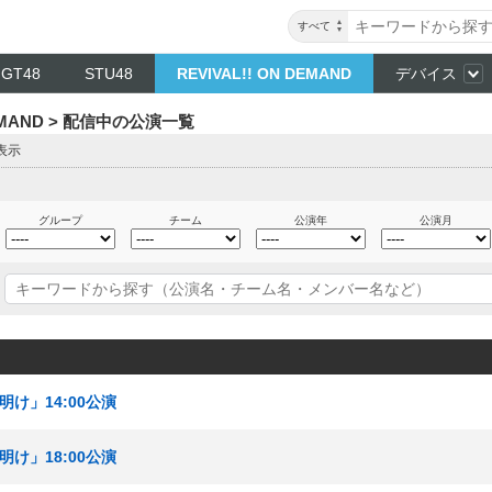
すべて
NGT48
STU48
REVIVAL!! ON DEMAND
デバイス
DEMAND > 配信中の公演一覧
表示
グループ
チーム
公演年
公演月
明け」14:00公演
明け」18:00公演