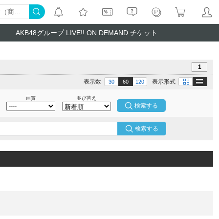
AKB48グループ LIVE!! ON DEMAND チケット
1
テキスト
画像
表示数
表示形式
30
60
120
画質
並び替え
検索する