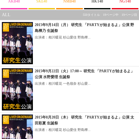
AKB48
SKE48
NMB48
HKT48
NGT48
ALL
550タイトル 19ページ中 19ページ目
2015年9月14日（月） 研究生 「PARTYが始まるよ」公演 野
島樺乃 生誕祭
出演者：相川暖花 杉山愛佳 野島樺...
2015年9月22日（火）17:00～ 研究生 「PARTYが始まるよ」
公演 水野愛理 生誕祭
出演者：相川暖花 一色嶺奈 杉山愛...
2015年8月20日（木） 研究生 「PARTYが始まるよ」公演 太
田彩夏 生誕祭
出演者：相川暖花 杉山愛佳 野島樺...