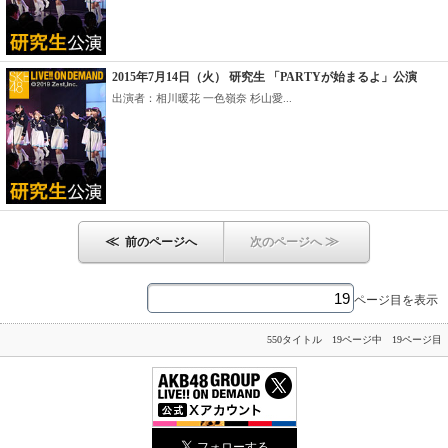
2015年7月14日（火） 研究生 「PARTYが始まるよ」公演
出演者：相川暖花 一色嶺奈 杉山愛...
≪
≫
前のページへ
次のページへ
ページ目を表示
550タイトル 19ページ中 19ページ目