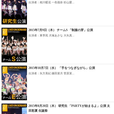
出演者：相川暖花 一色嶺奈 杉山愛...
2015年7月9日（木） チームS 「制服の芽」公演
出演者：東李苑 犬塚あさな 大矢真...
2015年10月7日（水） 「手をつなぎながら」公演
出演者：矢方美紀 鎌田菜月 菅原茉...
2015年8月20日（木） 研究生 「PARTYが始まるよ」公演 太
田彩夏 生誕祭