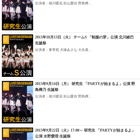
出演者：相川暖花 杉山愛佳 野島樺...
2015年10月13日（火） チームS 「制服の芽」公演 北川綾巴
生誕祭
出演者：東李苑 犬塚あさな 大矢真...
2015年9月14日（月） 研究生 「PARTYが始まるよ」公演 野
島樺乃 生誕祭
出演者：相川暖花 杉山愛佳 野島樺...
2015年9月22日（火）17:00～ 研究生 「PARTYが始まるよ」
公演 水野愛理 生誕祭