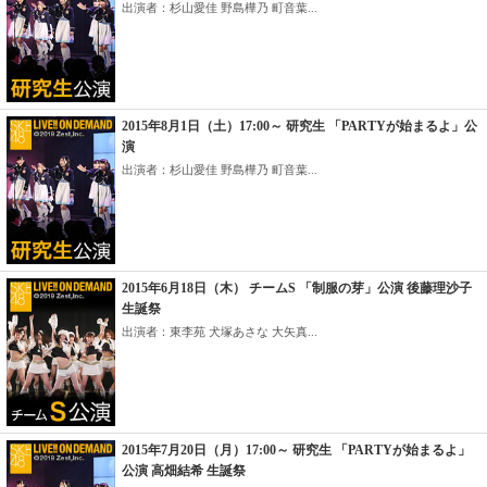
出演者：杉山愛佳 野島樺乃 町音葉...
2015年8月1日（土）17:00～ 研究生 「PARTYが始まるよ」公
演
出演者：杉山愛佳 野島樺乃 町音葉...
2015年6月18日（木） チームS 「制服の芽」公演 後藤理沙子
生誕祭
出演者：東李苑 犬塚あさな 大矢真...
2015年7月20日（月）17:00～ 研究生 「PARTYが始まるよ」
公演 高畑結希 生誕祭