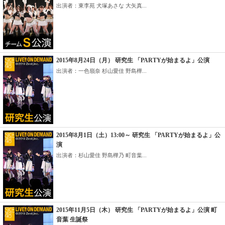
出演者：東李苑 犬塚あさな 大矢真...
2015年8月24日（月） 研究生 「PARTYが始まるよ」公演
出演者：一色嶺奈 杉山愛佳 野島樺...
2015年8月1日（土）13:00～ 研究生 「PARTYが始まるよ」公
演
出演者：杉山愛佳 野島樺乃 町音葉...
2015年11月5日（木） 研究生 「PARTYが始まるよ」公演 町
音葉 生誕祭