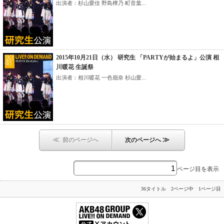
出演者：杉山愛佳 野島樺乃 町音葉...
2015年10月21日（水） 研究生 「PARTYが始まるよ」公演 相
川暖花 生誕祭
出演者：相川暖花 一色嶺奈 杉山愛...
≪
≫
前のページへ
次のページへ
ページ目を表示
36タイトル 2ページ中 1ページ目