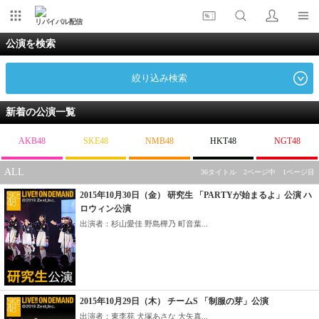
リバイバル配信
公演を検索
絞り込み検索
新着の公演一覧
AKB48
SKE48
NMB48
HKT48
NGT48
ALL
36タイトル 2ページ中 1ページ目
2015年10月30日（金） 研究生 「PARTYが始まるよ」公演 ハ
ロウィン公演
出演者：杉山愛佳 野島樺乃 町音葉...
2015年10月29日（木） チームS 「制服の芽」公演
出演者：東李苑 犬塚あさな 大矢真...