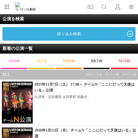
リバイバル配信
公演を検索
絞り込み検索
新着の公演一覧
AKB48
SKE48
NMB48
HKT48
NGT48
ALL
125タイトル 5ページ中 5ページ目
2015年11月7日（土） 17:00～ チームN「ここにだって天使は
いる」公演
出演者：石田優美 太田夢莉 加藤夕...
2016年1月11日（月） チームN「ここにだって天使はいる」公
演