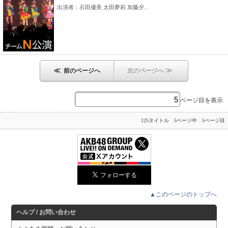
出演者：石田優美 太田夢莉 加藤夕...
≪
≫
前のページへ
次のページへ
ページ目を表示
125タイトル 5ページ中 5ページ目
▲このページのトップへ
ヘルプ / お問い合わせ