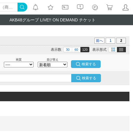
AKB48グループ LIVE!! ON DEMAND チケット
前へ
1
2
テキスト
画像
表示数
表示形式
30
60
120
画質
並び替え
検索する