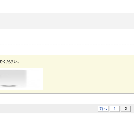
でください。
前へ
1
2