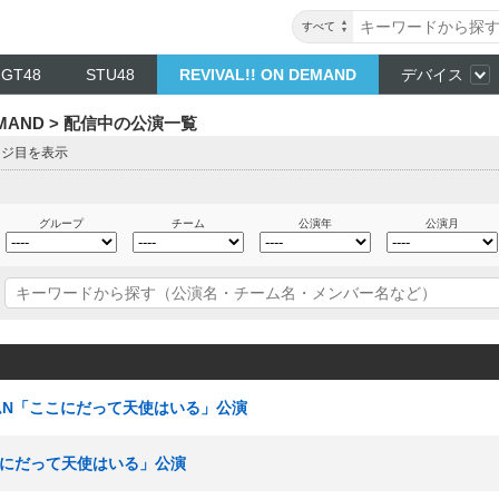
すべて
NGT48
STU48
REVIVAL!! ON DEMAND
デバイス
DEMAND > 配信中の公演一覧
ージ目を表示
グループ
チーム
公演年
公演月
 チームN「ここにだって天使はいる」公演
ここにだって天使はいる」公演