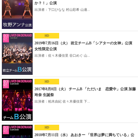
か？！」公演
出演者：下口ひなな 村山彩希 山邊...
HD
2019年7月16日（火） 岩立チームB「シアターの女神」公演
女性限定公演
出演者：佐々木優佳里 谷口めぐ 山...
HD
2017年8月8日（火） チームB 「ただいま 恋愛中」公演 加藤
玲奈 生誕祭
出演者：柏木由紀 佐々木優佳里 下...
HD
2018年7月11日（水） あおきー 「世界は夢に満ちている」公