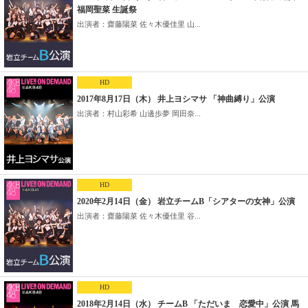
福岡聖菜 生誕祭
出演者：齋藤陽菜 佐々木優佳里 山...
HD
2017年8月17日（木） 井上ヨシマサ 「神曲縛り」公演
出演者：村山彩希 山邊歩夢 岡田奈...
HD
2020年2月14日（金） 岩立チームB「シアターの女神」公演
出演者：齋藤陽菜 佐々木優佳里 谷...
HD
2018年2月14日（水） チームB 「ただいま 恋愛中」公演 馬