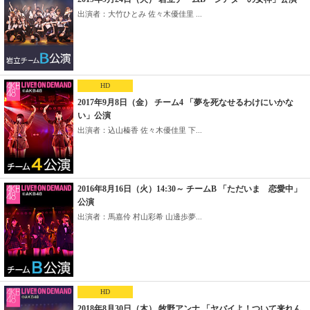
出演者：大竹ひとみ 佐々木優佳里 ...
HD
2017年9月8日（金） チーム4 「夢を死なせるわけにいかな
い」公演
出演者：込山榛香 佐々木優佳里 下...
2016年8月16日（火）14:30～ チームB 「ただいま 恋愛中」
公演
出演者：馬嘉伶 村山彩希 山邊歩夢...
HD
2018年8月30日（木） 牧野アンナ 「ヤバイよ！ついて来れん