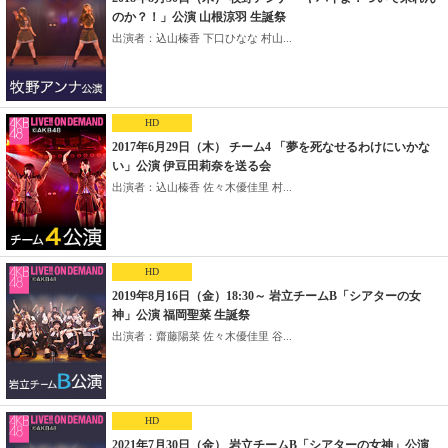
のか？！」公演 山根涼羽 生誕祭
出演者：込山榛香 下口ひなな 村山...
HD
2017年6月29日（木） チーム4 「夢を死なせるわけにいかな
い」公演 伊豆田莉奈を送る会
出演者：込山榛香 佐々木優佳里 村...
HD
2019年8月16日（金）18:30～ 岩立チームB「シアターの女
神」公演 福岡聖菜 生誕祭
出演者：齋藤陽菜 佐々木優佳里 谷...
HD
2021年7月30日（金） 岩立チームB「シアターの女神」公演