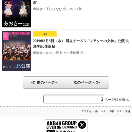
演
出演者：下口ひなな 谷口めぐ 村山...
HD
2019年6月5日（水） 岩立チームB「シアターの女神」公演 北
澤早紀 生誕祭
出演者：柏木由紀 佐々木優佳里 谷...
≪
≫
前のページへ
次のページへ
ページ目を表示
229タイトル 8ページ中 3ページ目