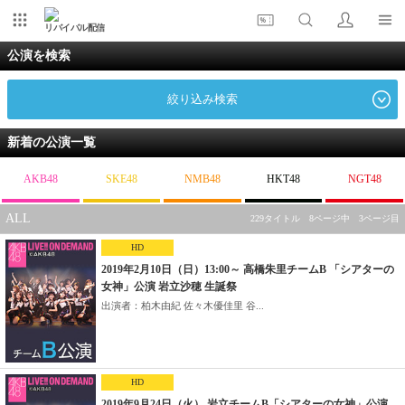
リバイバル配信
公演を検索
絞り込み検索
新着の公演一覧
AKB48
SKE48
NMB48
HKT48
NGT48
ALL
229タイトル 8ページ中 3ページ目
HD
2019年2月10日（日）13:00～ 高橋朱里チームB 「シアターの
女神」公演 岩立沙穂 生誕祭
出演者：柏木由紀 佐々木優佳里 谷...
HD
2019年9月24日（火） 岩立チームB「シアターの女神」公演