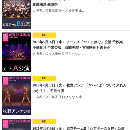
齋藤陽菜 生誕祭
出演者：齋藤陽菜 佐々木優佳里 山...
HD
2018年5月16日（水） チームA 「M.T.に捧ぐ」公演 千秋楽
小嶋菜月 卒業公演、白間美瑠・宮脇咲良を送る会
出演者：佐々木優佳里 下口ひなな ...
HD
2018年4月17日（火） 牧野アンナ 「ヤバイよ！ついて来れん
のか？！」初日公演
出演者：込山榛香 下口ひなな 村山...
HD
2021年3月19日（金） 岩立チームB「シアターの女神」公演