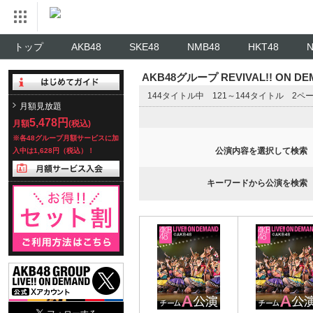
トップ
AKB48
SKE48
NMB48
HKT48
AKB48グループ REVIVAL!! ON 
144タイトル中 121～144タイトル 2ペ
月額見放題
5,478円
月額
(税込)
※各48グループ月額サービスに加
公演内容を選択して検索
入中は1,628円（税込）！
キーワードから公演を検索