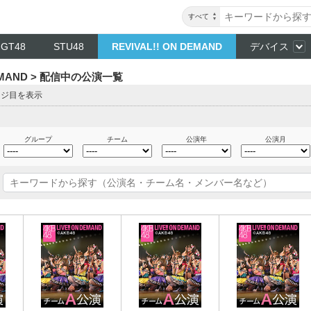
すべて
NGT48
STU48
REVIVAL!! ON DEMAND
デバイス
DEMAND > 配信中の公演一覧
ージ目を表示
グループ
チーム
公演年
公演月