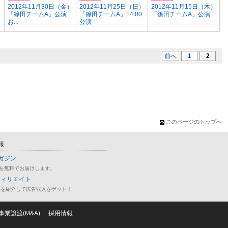
）
2012年11月30日（金）
2012年11月25日（日）
2012年11月15日（木）
「篠田チームA」公演
「篠田チームA」14:00
「篠田チームA」公演
お...
公演
前へ
1
2
このページのトップへ
報
ガジン
を無料でお届けします。
フィリエイト
品を紹介して広告収入をゲット！
業譲渡(M&A)
採用情報