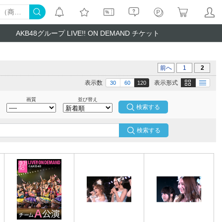
AKB48グループ LIVE!! ON DEMAND チケット
前へ
1
2
画像
テキスト
表示数
表示形式
30
60
120
画質
並び替え
検索する