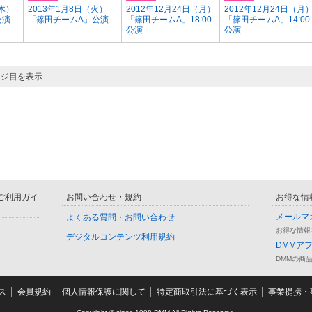
（木）
2013年1月8日（火）
2012年12月24日（月）
2012年12月24日（月
公演
「篠田チームA」公演
「篠田チームA」18:00
「篠田チームA」14:00
公演
公演
ージ目を表示
D ご利用ガイ
お問い合わせ・規約
お得な情
メールマ
よくある質問・お問い合わせ
お得な情報
デジタルコンテンツ利用規約
DMMア
DMMの商
ス
会員規約
個人情報保護に関して
特定商取引法に基づく表示
事業提携・事