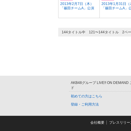
2013年2月7日（木）
2013年1月31日
「篠田チームA」公演
「篠田チームA」
144タイトル中 121〜144タイトル 2ペ
AKB48グループ LIVE!! ON DEMAN
ド
初めての方はこちら
登録・ご利用方法
会社概要
プレスリリー