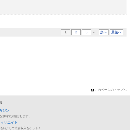
...
1
2
3
次へ
最後へ
このページのトップへ
報
ガジン
を無料でお届けします。
フィリエイト
品を紹介して広告収入をゲット！