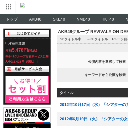
トップ
AKB48
SKE48
NMB48
HKT48
AKB48グループ REVIVAL!! ON 
96タイトル中 1～30タイトル 1ページ
月額見放題
5,478円
月額
(税込)
※各48グループ月額サービスに加
公演内容を選択して検索
入中は1,628円（税込）！
キーワードから公演を検索
タイトル
2012年10月17日（水）「シアター
2012年6月19日（火）「シアターの