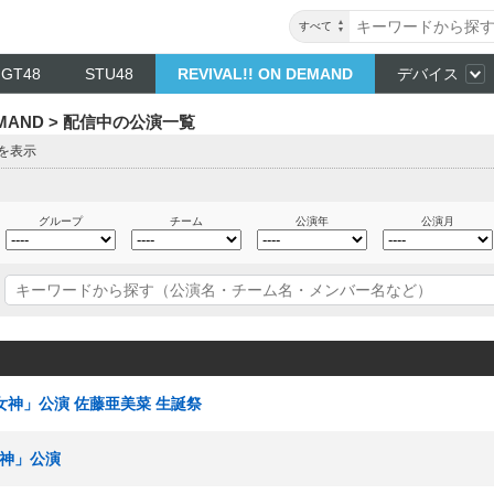
すべて
NGT48
STU48
REVIVAL!! ON DEMAND
デバイス
DEMAND > 配信中の公演一覧
目を表示
グループ
チーム
公演年
公演月
の女神」公演 佐藤亜美菜 生誕祭
女神」公演