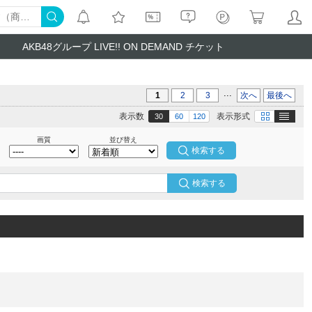
AKB48グループ LIVE!! ON DEMAND チケット
...
1
2
3
次へ
最後へ
テキスト
画像
表示数
表示形式
30
60
120
画質
並び替え
検索する