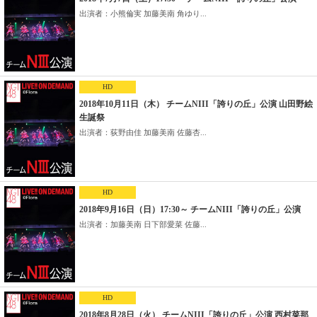
出演者：小熊倫実 加藤美南 角ゆり...
HD
2018年10月11日（木） チームNIII「誇りの丘」公演 山田野絵
生誕祭
出演者：荻野由佳 加藤美南 佐藤杏...
HD
2018年9月16日（日）17:30～ チームNIII「誇りの丘」公演
出演者：加藤美南 日下部愛菜 佐藤...
HD
2018年8月28日（火） チームNIII「誇りの丘」公演 西村菜那