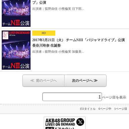
ブ」公演
出演者：荻野由佳 小熊倫実 日下部...
HD
2017年3月21日（火） チームNIII「パジャマドライブ」公演
長谷川玲奈 生誕祭
出演者：荻野由佳 小熊倫実 加藤美...
≪
≫
前のページへ
次のページへ
ページ目を表示
151タイトル 6ページ中 1ページ目