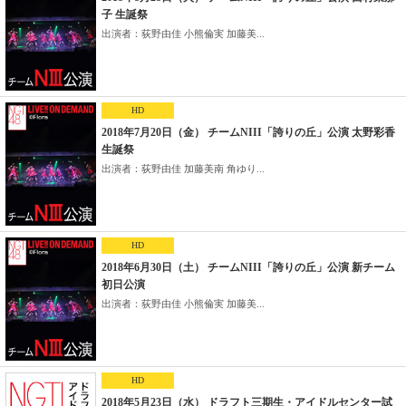
子 生誕祭
出演者：荻野由佳 小熊倫実 加藤美...
HD
2018年7月20日（金） チームNIII「誇りの丘」公演 太野彩香
生誕祭
出演者：荻野由佳 加藤美南 角ゆり...
HD
2018年6月30日（土） チームNIII「誇りの丘」公演 新チーム
初日公演
出演者：荻野由佳 小熊倫実 加藤美...
HD
2018年5月23日（水） ドラフト三期生・アイドルセンター試