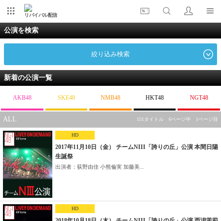
リバイバル配信
公演を検索
絞り込み検索
新着の公演一覧
AKB48
SKE48
NMB48
HKT48
NGT48
ALL
151タイトル 6ページ中 1ページ目
HD
2017年11月10日（金） チームNIII「誇りの丘」公演 本間日陽
生誕祭
出演者：荻野由佳 小熊倫実 加藤美...
HD
2018年10月18日（木） チームNIII「誇りの丘」公演 西潟茉莉