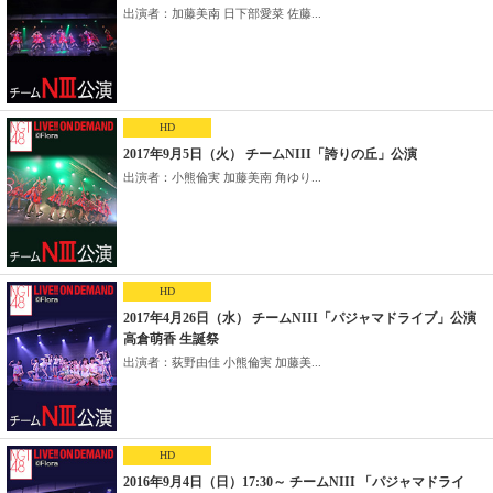
出演者：加藤美南 日下部愛菜 佐藤...
HD
2017年9月5日（火） チームNIII「誇りの丘」公演
出演者：小熊倫実 加藤美南 角ゆり...
HD
2017年4月26日（水） チームNIII「パジャマドライブ」公演
高倉萌香 生誕祭
出演者：荻野由佳 小熊倫実 加藤美...
HD
2016年9月4日（日）17:30～ チームNIII 「パジャマドライ