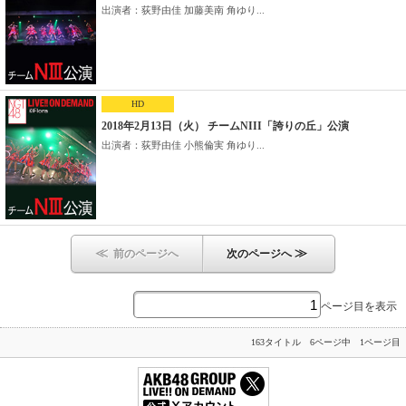
出演者：荻野由佳 加藤美南 角ゆり...
HD
2018年2月13日（火） チームNIII「誇りの丘」公演
出演者：荻野由佳 小熊倫実 角ゆり...
≪
≫
前のページへ
次のページへ
ページ目を表示
163タイトル 6ページ中 1ページ目