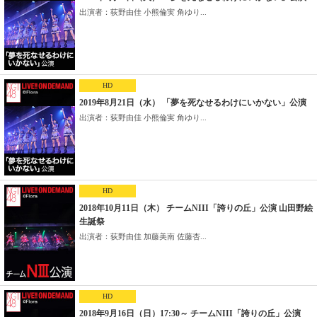
出演者：荻野由佳 小熊倫実 角ゆり...
HD
2019年8月21日（水） 「夢を死なせるわけにいかない」公演
出演者：荻野由佳 小熊倫実 角ゆり...
HD
2018年10月11日（木） チームNIII「誇りの丘」公演 山田野絵
生誕祭
出演者：荻野由佳 加藤美南 佐藤杏...
HD
2018年9月16日（日）17:30～ チームNIII「誇りの丘」公演