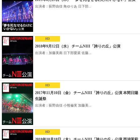
出演者：荻野由佳 角ゆりあ 日下部...
HD
2018年9月12日（水） チームNIII「誇りの丘」公演
出演者：加藤美南 日下部愛菜 佐藤...
HD
2017年11月10日（金） チームNIII「誇りの丘」公演 本間日陽
生誕祭
出演者：荻野由佳 小熊倫実 加藤美...
HD
2018年10月18日（木） チームNIII「誇りの丘」公演 西潟茉莉