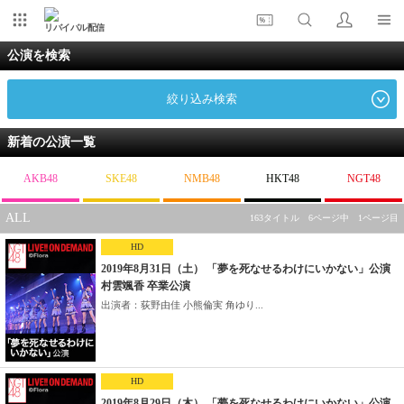
リバイバル配信
公演を検索
絞り込み検索
新着の公演一覧
AKB48
SKE48
NMB48
HKT48
NGT48
ALL
163タイトル 6ページ中 1ページ目
HD
2019年8月31日（土） 「夢を死なせるわけにいかない」公演
村雲颯香 卒業公演
出演者：荻野由佳 小熊倫実 角ゆり...
HD
2019年8月29日（木） 「夢を死なせるわけにいかない」公演