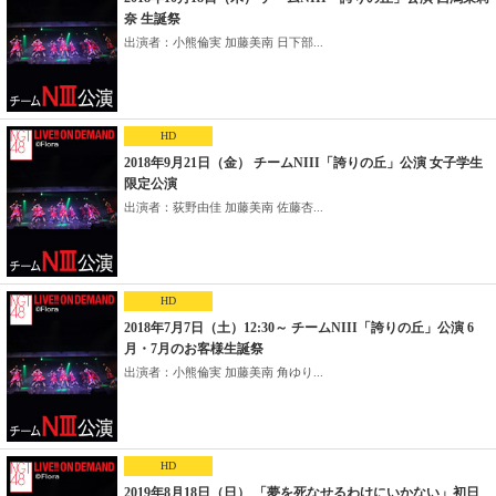
奈 生誕祭
出演者：小熊倫実 加藤美南 日下部...
HD
2018年9月21日（金） チームNIII「誇りの丘」公演 女子学生
限定公演
出演者：荻野由佳 加藤美南 佐藤杏...
HD
2018年7月7日（土）12:30～ チームNIII「誇りの丘」公演 6
月・7月のお客様生誕祭
出演者：小熊倫実 加藤美南 角ゆり...
HD
2019年8月18日（日） 「夢を死なせるわけにいかない」初日