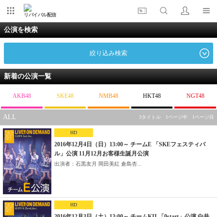
リバイバル配信
公演を検索
絞り込み検索
新着の公演一覧
AKB48
SKE48
NMB48
HKT48
NGT48
ALL
3タイトル 1ページ中 1ページ目
HD
2016年12月4日（日）13:00～ チームE 「SKEフェスティバ
ル」公演 11月12月お客様生誕月公演
出演者：石黒友月 岡田美紅 倉島杏...
HD
2016年12月3日（土）13:00～ チームKII 「0start」公演 白井