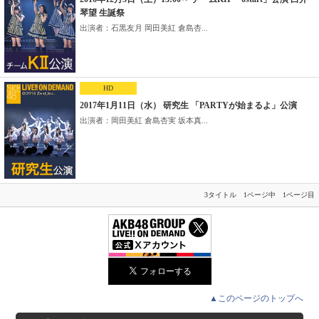
琴望 生誕祭
出演者：石黒友月 岡田美紅 倉島杏...
HD
2017年1月11日（水） 研究生 「PARTYが始まるよ」公演
出演者：岡田美紅 倉島杏実 坂本真...
3タイトル 1ページ中 1ページ目
▲このページのトップへ