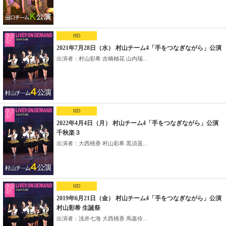
HD
2021年7月28日（水） 村山チーム4「手をつなぎながら」公演
出演者：村山彩希 吉橋柚花 山内瑞...
HD
2022年4月4日（月） 村山チーム4「手をつなぎながら」公演
千秋楽３
出演者：大西桃香 村山彩希 黒須遥...
HD
2019年6月21日（金） 村山チーム4「手をつなぎながら」公演
村山彩希 生誕祭
出演者：浅井七海 大西桃香 馬嘉伶...