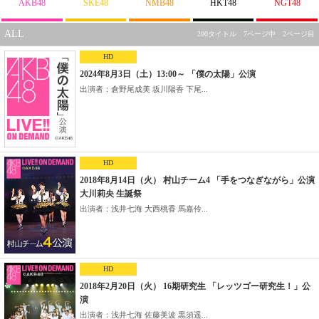
AKB48
SKE48
NMB48
HKT48
NGT48
ALL
200タイトル 7ページ中 2ページ目
HD
2024年8月3日（土）13:00～ 「僕の太陽」公演
出演者：倉野尾成美 坂川陽香 下尾...
HD
2018年8月14日（火） 村山チーム4 「手をつなぎながら」公演
大川莉央 生誕祭
出演者：浅井七海 大西桃香 馬嘉伶...
HD
2018年2月20日（火） 16期研究生 「レッツゴー研究生！」公
演
出演者：浅井七海 佐藤美波 黒須遥...