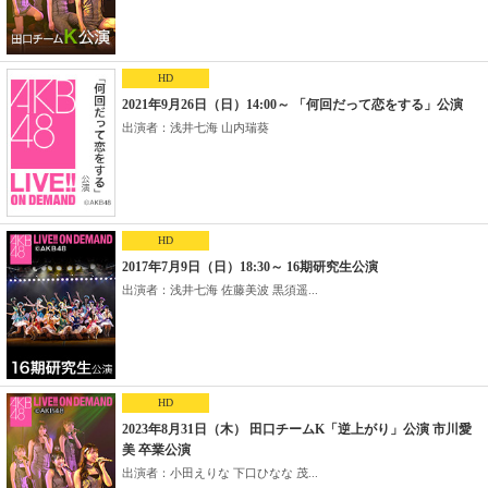
HD
2021年9月26日（日）14:00～ 「何回だって恋をする」公演
出演者：浅井七海 山内瑞葵
HD
2017年7月9日（日）18:30～ 16期研究生公演
出演者：浅井七海 佐藤美波 黒須遥...
HD
2023年8月31日（木） 田口チームK「逆上がり」公演 市川愛
美 卒業公演
出演者：小田えりな 下口ひなな 茂...