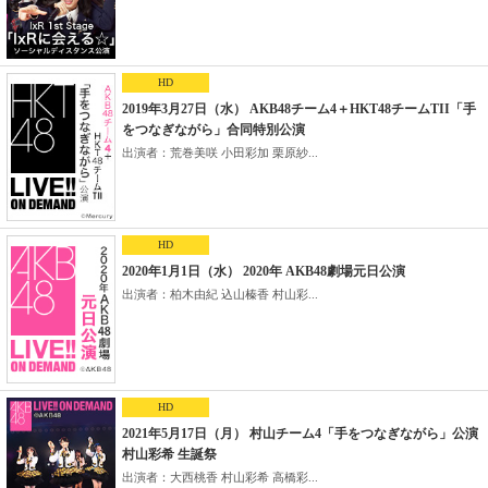
HD
2019年3月27日（水） AKB48チーム4＋HKT48チームTII「手
をつなぎながら」合同特別公演
出演者：荒巻美咲 小田彩加 栗原紗...
HD
2020年1月1日（水） 2020年 AKB48劇場元日公演
出演者：柏木由紀 込山榛香 村山彩...
HD
2021年5月17日（月） 村山チーム4「手をつなぎながら」公演
村山彩希 生誕祭
出演者：大西桃香 村山彩希 高橋彩...