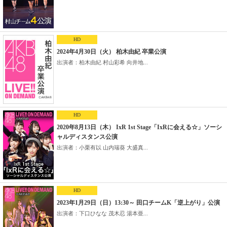
HD
2024年4月30日（火） 柏木由紀 卒業公演
出演者：柏木由紀 村山彩希 向井地...
HD
2020年8月13日（木） IxR 1st Stage「IxRに会える☆」ソーシ
ャルディスタンス公演
出演者：小栗有以 山内瑞葵 大盛真...
HD
2023年1月29日（日）13:30～ 田口チームK「逆上がり」公演
出演者：下口ひなな 茂木忍 湯本亜...