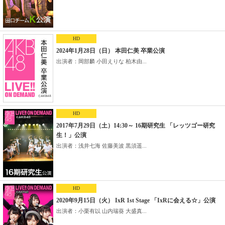
HD
2024年1月28日（日） 本田仁美 卒業公演
出演者：岡部麟 小田えりな 柏木由...
HD
2017年7月29日（土）14:30～ 16期研究生 「レッツゴー研究
生！」公演
出演者：浅井七海 佐藤美波 黒須遥...
HD
2020年9月15日（火） IxR 1st Stage 「IxRに会える☆」公演
出演者：小栗有以 山内瑞葵 大盛真...