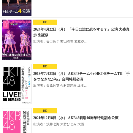
HD
2024年4月22日（月） 「今日は誰に恋をする？」公演 大盛真
歩 生誕祭
出演者：谷口めぐ 村山彩希 岩立沙...
HD
2018年7月23日（月） AKB48チーム4＋HKT48チームTII「手
をつなぎながら」合同特別公演
出演者：栗原紗英 今村麻莉愛 坂本...
HD
2021年12月8日（水） AKB48劇場16周年特別記念公演
出演者：浅井七海 大竹ひとみ 大西...