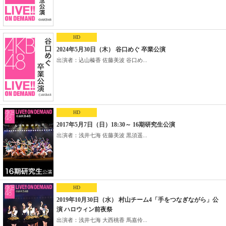
HD
2024年5月30日（木） 谷口めぐ 卒業公演
出演者：込山榛香 佐藤美波 谷口め...
HD
2017年5月7日（日）18:30～ 16期研究生公演
出演者：浅井七海 佐藤美波 黒須遥...
HD
2019年10月30日（水） 村山チーム4「手をつなぎながら」公
演 ハロウィン前夜祭
出演者：浅井七海 大西桃香 馬嘉伶...