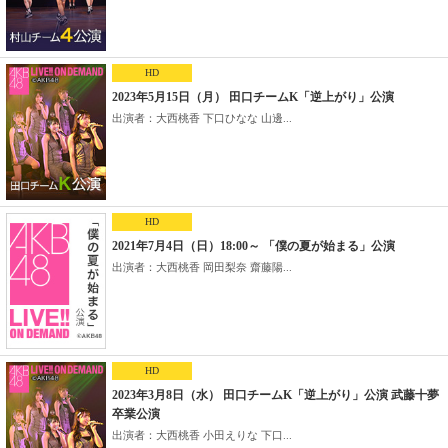
HD
2023年5月15日（月） 田口チームK「逆上がり」公演
出演者：大西桃香 下口ひなな 山邊...
HD
2021年7月4日（日）18:00～ 「僕の夏が始まる」公演
出演者：大西桃香 岡田梨奈 齋藤陽...
HD
2023年3月8日（水） 田口チームK「逆上がり」公演 武藤十夢
卒業公演
出演者：大西桃香 小田えりな 下口...