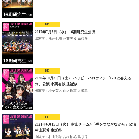
HD
2017年7月5日（水） 16期研究生公演
出演者：浅井七海 佐藤美波 黒須遥...
HD
2020年10月31日（土） ハッピーハロウィン「IxRに会える
☆」公演 小栗有以 生誕祭
出演者：小栗有以 山内瑞葵 大盛真...
HD
2021年6月15日（火） 村山チーム4「手をつなぎながら」公演
村山彩希 生誕祭
出演者：村山彩希 吉橋柚花 黒須遥...