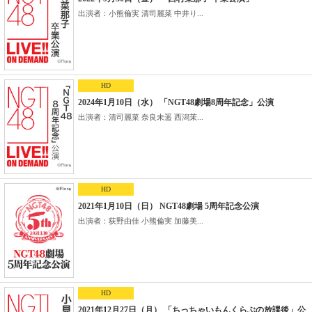
出演者：小熊倫実 清司麗菜 中井り...
HD
2024年1月10日（水） 「NGT48劇場8周年記念」公演
出演者：清司麗菜 奈良未遥 西潟茉...
HD
2021年1月10日（日） NGT48劇場 5周年記念公演
出演者：荻野由佳 小熊倫実 加藤美...
HD
2021年12月27日（月） 「ちっちゃいもんくらぶの放課後」公