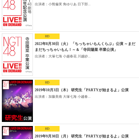
出演者：小熊倫実 角ゆりあ 日下部...
HD
2022年8月30日（火） 「ちっちゃいもんくらぶ」公演 ～まだ
まだちっちゃいもん！～＆「寺田陽菜 卒業公演」
出演者：大塚七海 小越春花 川越紗...
HD
2019年10月3日（木） 研究生「PARTYが始まるよ」公演
出演者：加藤美南 大塚七海 小越春...
HD
2019年9月30日（月） 研究生「PARTYが始まるよ」公演