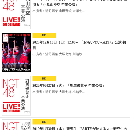
演＆「小見山沙空 卒業公演」
出演者：清司麗菜 山田野絵 大塚七...
HD
2023年12月10日（日）12:00～ 「おもいでいっぱい」公演 初
日
出演者：清司麗菜 大塚七海 川越紗...
HD
2022年9月27日（火） 「對馬優菜子 卒業公演」
出演者：清司麗菜 大塚七海 小越春...
HD
2019年1月30日（水） 研究生「PARTYが始まるよ～研究生の