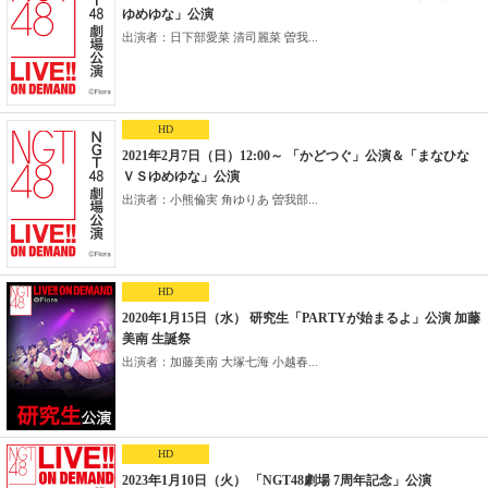
ゆめゆな」公演
出演者：日下部愛菜 清司麗菜 曽我...
HD
2021年2月7日（日）12:00～ 「かどつぐ」公演＆「まなひな
ＶＳゆめゆな」公演
出演者：小熊倫実 角ゆりあ 曽我部...
HD
2020年1月15日（水） 研究生「PARTYが始まるよ」公演 加藤
美南 生誕祭
出演者：加藤美南 大塚七海 小越春...
HD
2023年1月10日（火） 「NGT48劇場 7周年記念」公演