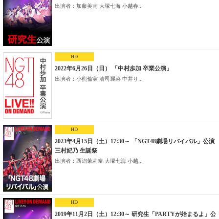
出演者：加藤美南 大塚七海 小越春...
HD
2022年6月26日（日） 「中村歩加 卒業公演」
出演者：小熊倫実 清司麗菜 中井り...
HD
2023年4月15日（土）17:30～ 「NGT48劇場リバイバル」公演
三村妃乃 生誕祭
出演者：西潟茉莉奈 大塚七海 小越...
HD
2019年11月2日（土）12:30～ 研究生「PARTYが始まるよ」公