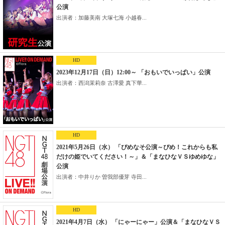
公演
出演者：加藤美南 大塚七海 小越春...
HD
2023年12月17日（日）12:00～ 「おもいでいっぱい」公演
出演者：西潟茉莉奈 古澤愛 真下華...
HD
2021年5月26日（水） 「ぴめなそ公演～ぴめ！これからも私
だけの姫でいてください！～」＆「まなひなＶＳゆめゆな」
公演
出演者：中井りか 曽我部優芽 寺田...
HD
2021年4月7日（水） 「にゃーにゃー」公演＆「まなひなＶＳ