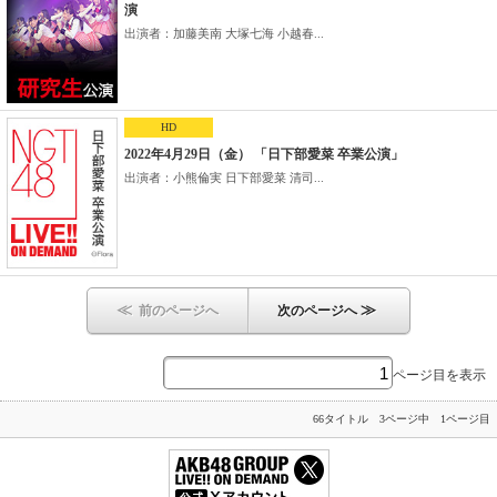
演
出演者：加藤美南 大塚七海 小越春...
HD
2022年4月29日（金） 「日下部愛菜 卒業公演」
出演者：小熊倫実 日下部愛菜 清司...
≪
≫
前のページへ
次のページへ
ページ目を表示
66タイトル 3ページ中 1ページ目