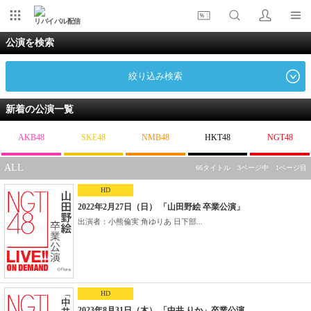
リバイバル配信
公演を検索
絞り込み検索
新着の公演一覧
AKB48
SKE48
NMB48
HKT48
NGT48
ALL
66タイトル 3ページ中 1ページ目
HD
2022年2月27日（日） 「山田野絵 卒業公演」
出演者：小熊倫実 角ゆりあ 日下部...
HD
2023年8月31日（木） 「中井 りか」卒業公演