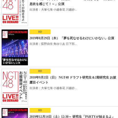
息吹を感じて！～」公演
出演者：大塚七海 小越春花 川越紗...
HD
2019年8月29日（木） 「夢を死なせるわけにいかない」公演
出演者：荻野由佳 角ゆりあ 日下部...
HD
2018年9月2日（日） NGT48 ドラフト研究生＆2期研究生 お披
露目イベント
出演者：大塚七海 小越春花 川越紗...
HD
2019年12月14日（土）12:30～ 研究生「PARTYが始まるよ」