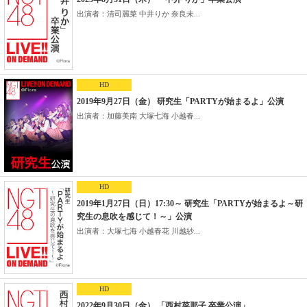
出演者：清司麗菜 中井りか 奈良未...
HD
2019年9月27日（金） 研究生「PARTYが始まるよ」公演
出演者：加藤美南 大塚七海 小越春...
HD
2019年1月27日（日）17:30～ 研究生「PARTYが始まるよ～研
究生の息吹を感じて！～」公演
出演者：大塚七海 小越春花 川越紗...
HD
2022年9月30日（金） 「西村菜那子 卒業公演」