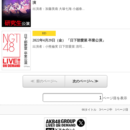
演
出演者：加藤美南 大塚七海 小越春...
HD
2022年4月29日（金） 「日下部愛菜 卒業公演」
出演者：小熊倫実 日下部愛菜 清司...
≪
≫
前のページへ
次のページへ
ページ目を表示
66タイトル 3ページ中 1ページ目