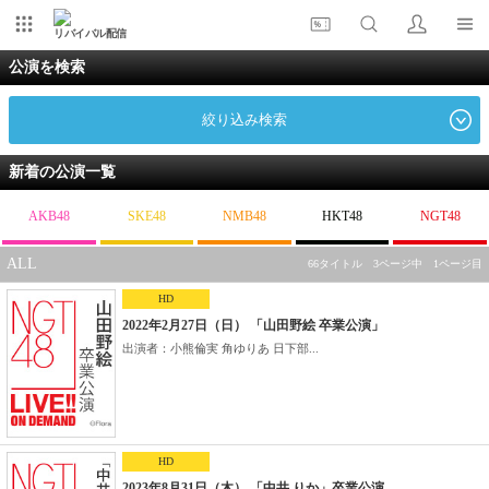
リバイバル配信
公演を検索
絞り込み検索
新着の公演一覧
AKB48
SKE48
NMB48
HKT48
NGT48
ALL
66タイトル 3ページ中 1ページ目
HD
2022年2月27日（日） 「山田野絵 卒業公演」
出演者：小熊倫実 角ゆりあ 日下部...
HD
2023年8月31日（木） 「中井 りか」卒業公演