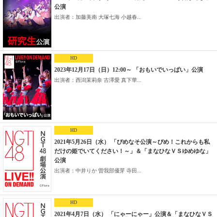
公演
出演者：加藤美南 大塚七海 小越春...
HD
2023年12月17日（日）12:00～ 「おもいでいっぱい」公演
出演者：西潟茉莉奈 古澤愛 真下華...
HD
2021年5月26日（水） 「ぴめなそ公演～ぴめ！これからも私
だけの姫でいてください！～」＆「まなひなＶＳゆめゆな」
公演
出演者：中井りか 曽我部優芽 寺田...
HD
2021年4月7日（水） 「にゃーにゃー」公演＆「まなひなＶＳ