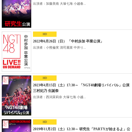
出演者：加藤美南 大塚七海 小越春...
HD
2022年6月26日（日） 「中村歩加 卒業公演」
出演者：小熊倫実 清司麗菜 中井り...
HD
2023年4月15日（土）17:30～ 「NGT48劇場リバイバル」公演
三村妃乃 生誕祭
出演者：西潟茉莉奈 大塚七海 小越...
HD
2019年11月2日（土）12:30～ 研究生「PARTYが始まるよ」公