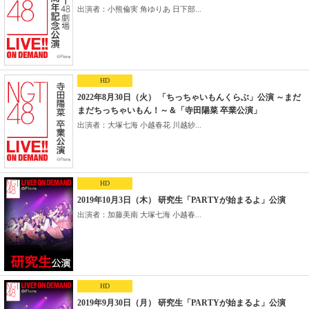
出演者：小熊倫実 角ゆりあ 日下部...
HD
2022年8月30日（火） 「ちっちゃいもんくらぶ」公演 ～まだ
まだちっちゃいもん！～＆「寺田陽菜 卒業公演」
出演者：大塚七海 小越春花 川越紗...
HD
2019年10月3日（木） 研究生「PARTYが始まるよ」公演
出演者：加藤美南 大塚七海 小越春...
HD
2019年9月30日（月） 研究生「PARTYが始まるよ」公演