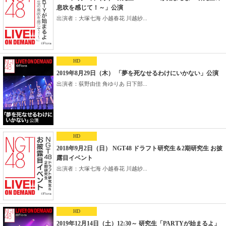
息吹を感じて！～」公演
出演者：大塚七海 小越春花 川越紗...
HD
2019年8月29日（木） 「夢を死なせるわけにいかない」公演
出演者：荻野由佳 角ゆりあ 日下部...
HD
2018年9月2日（日） NGT48 ドラフト研究生＆2期研究生 お披
露目イベント
出演者：大塚七海 小越春花 川越紗...
HD
2019年12月14日（土）12:30～ 研究生「PARTYが始まるよ」