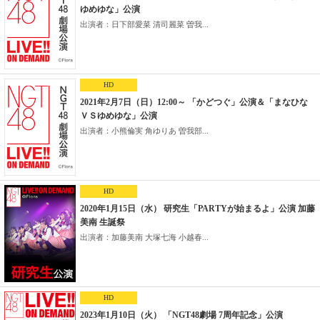
ゆめゆな」公演
出演者：日下部愛菜 清司麗菜 曽我...
HD
2021年2月7日（日）12:00～ 「かどつぐ」公演＆「まなひな
ＶＳゆめゆな」公演
出演者：小熊倫実 角ゆりあ 曽我部...
HD
2020年1月15日（水） 研究生「PARTYが始まるよ」公演 加藤
美南 生誕祭
出演者：加藤美南 大塚七海 小越春...
HD
2023年1月10日（火） 「NGT48劇場 7周年記念」公演