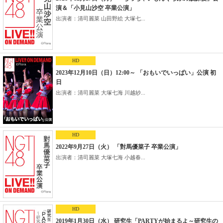
演＆「小見山沙空 卒業公演」
出演者：清司麗菜 山田野絵 大塚七...
HD
2023年12月10日（日）12:00～ 「おもいでいっぱい」公演 初
日
出演者：清司麗菜 大塚七海 川越紗...
HD
2022年9月27日（火） 「對馬優菜子 卒業公演」
出演者：清司麗菜 大塚七海 小越春...
HD
2019年1月30日（水） 研究生「PARTYが始まるよ～研究生の