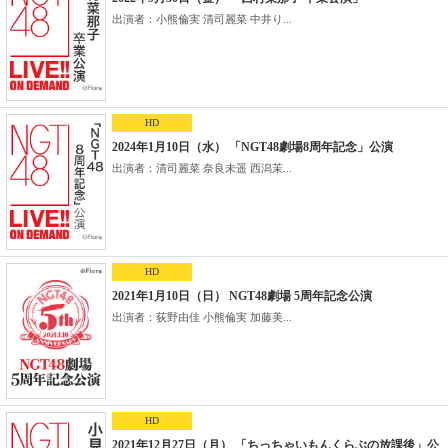
出演者：小熊倫実 清司麗菜 中井り...
HD
2024年1月10日（水） 「NGT48劇場8周年記念」公演
出演者：清司麗菜 奈良未遥 西潟茉...
HD
2021年1月10日（日） NGT48劇場 5周年記念公演
出演者：荻野由佳 小熊倫実 加藤美...
HD
2021年12月27日（月） 「ちっちゃいもんくらぶの放課後」公