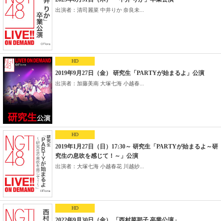
出演者：清司麗菜 中井りか 奈良未...
HD
2019年9月27日（金） 研究生「PARTYが始まるよ」公演
出演者：加藤美南 大塚七海 小越春...
HD
2019年1月27日（日）17:30～ 研究生「PARTYが始まるよ～研
究生の息吹を感じて！～」公演
出演者：大塚七海 小越春花 川越紗...
HD
2022年9月30日（金） 「西村菜那子 卒業公演」