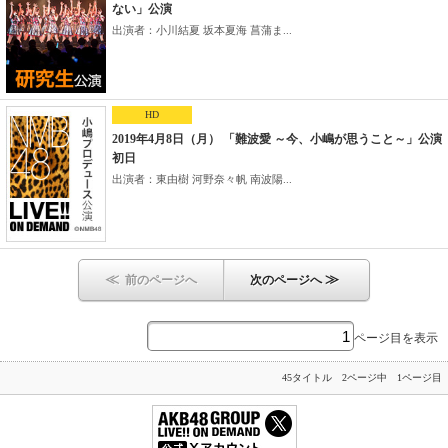
ない」公演
出演者：小川結夏 坂本夏海 菖蒲ま...
HD
2019年4月8日（月） 「難波愛 ～今、小嶋が思うこと～」公演
初日
出演者：東由樹 河野奈々帆 南波陽...
≪
≫
前のページへ
次のページへ
ページ目を表示
45タイトル 2ページ中 1ページ目