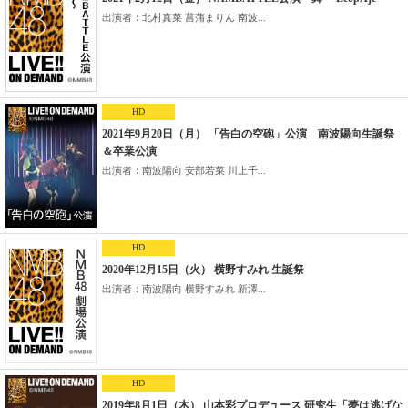
出演者：北村真菜 菖蒲まりん 南波...
HD
2021年9月20日（月） 「告白の空砲」公演 南波陽向生誕祭
＆卒業公演
出演者：南波陽向 安部若菜 川上千...
HD
2020年12月15日（火） 横野すみれ 生誕祭
出演者：南波陽向 横野すみれ 新澤...
HD
2019年8月1日（木） 山本彩プロデュース 研究生「夢は逃げな