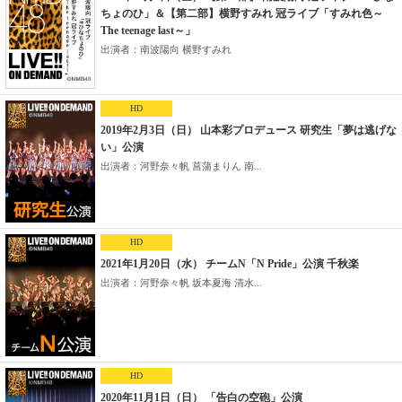
ちょのひ」＆【第二部】横野すみれ 冠ライブ「すみれ色～
The teenage last～」
出演者：南波陽向 横野すみれ
HD
2019年2月3日（日） 山本彩プロデュース 研究生「夢は逃げな
い」公演
出演者：河野奈々帆 菖蒲まりん 南...
HD
2021年1月20日（水） チームN「N Pride」公演 千秋楽
出演者：河野奈々帆 坂本夏海 清水...
HD
2020年11月1日（日） 「告白の空砲」公演