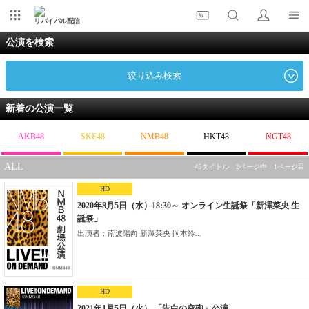
リバイバル配信
公演を検索
絞り込み検索
新着の公演一覧
AKB48
SKE48
NMB48
HKT48
NGT48
ALL
45タイトル 2ページ中 1ページ目
HD
2020年8月5日（水）18:30～ オンライン生誕祭「新澤菜央 生
誕祭」
出演者：南波陽向 新澤菜央 岡本怜...
HD
2021年1月5日（火） 「告白の空砲」公演