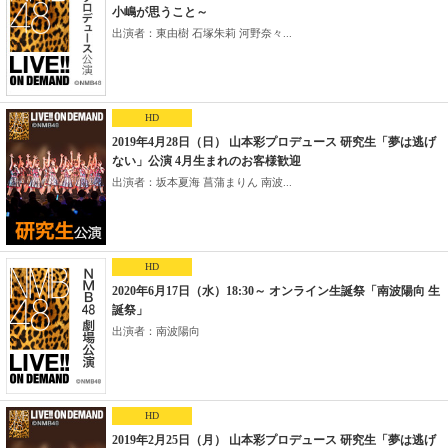
小嶋が思うこと～
出演者：東由樹 石塚朱莉 河野奈々...
HD
2019年4月28日（日） 山本彩プロデュース 研究生「夢は逃げ
ない」公演 4月生まれのお客様歓迎
出演者：坂本夏海 菖蒲まりん 南波...
HD
2020年6月17日（水）18:30～ オンライン生誕祭「南波陽向 生
誕祭」
出演者：南波陽向
HD
2019年2月25日（月） 山本彩プロデュース 研究生「夢は逃げ