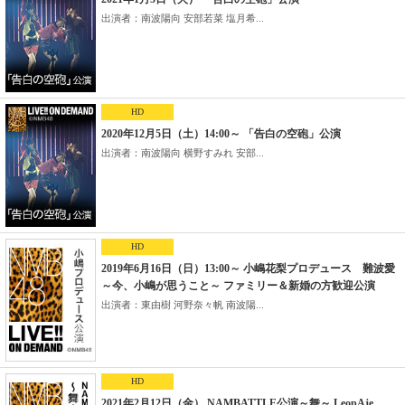
出演者：南波陽向 安部若菜 塩月希...
HD
2020年12月5日（土）14:00～ 「告白の空砲」公演
出演者：南波陽向 横野すみれ 安部...
HD
2019年6月16日（日）13:00～ 小嶋花梨プロデュース 難波愛
～今、小嶋が思うこと～ ファミリー＆新婚の方歓迎公演
出演者：東由樹 河野奈々帆 南波陽...
HD
2021年2月12日（金） NAMBATTLE公演～舞～ LeopAje