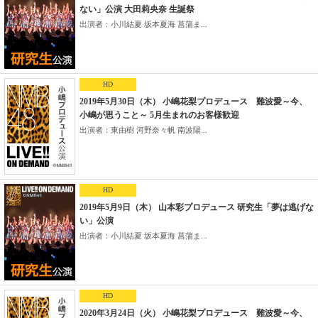
ない」公演 大田莉央奈 生誕祭
出演者：小川結夏 坂本夏海 菖蒲ま...
HD
2019年5月30日（木） 小嶋花梨プロデュース 難波愛～今、
小嶋が思うこと～ 5月生まれのお客様歓迎
出演者：東由樹 河野奈々帆 南波陽...
HD
2019年5月9日（木） 山本彩プロデュース 研究生「夢は逃げな
い」公演
出演者：小川結夏 坂本夏海 菖蒲ま...
HD
2020年3月24日（火） 小嶋花梨プロデュース 難波愛～今、