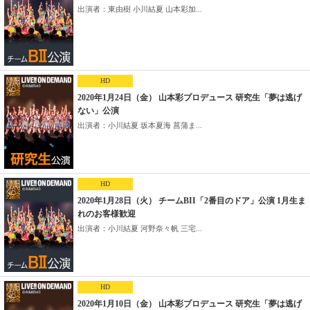
出演者：東由樹 小川結夏 山本彩加...
HD
2020年1月24日（金） 山本彩プロデュース 研究生「夢は逃げ
ない」公演
出演者：小川結夏 坂本夏海 菖蒲ま...
HD
2020年1月28日（火） チームBII「2番目のドア」公演 1月生ま
れのお客様歓迎
出演者：小川結夏 河野奈々帆 三宅...
HD
2020年1月10日（金） 山本彩プロデュース 研究生「夢は逃げ