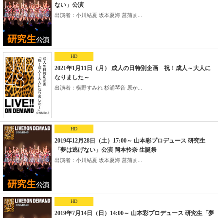
ない」公演
出演者：小川結夏 坂本夏海 菖蒲ま...
HD
2021年1月11日（月） 成人の日特別企画 祝！成人～大人に
なりました～
出演者：横野すみれ 杉浦琴音 原か...
HD
2019年12月28日（土）17:00～ 山本彩プロデュース 研究生
「夢は逃げない」公演 岡本怜奈 生誕祭
出演者：小川結夏 坂本夏海 菖蒲ま...
HD
2019年7月14日（日）14:00～ 山本彩プロデュース 研究生「夢