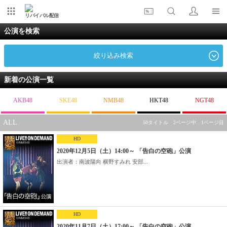
リバイバル配信
公演を検索
絞り込み検索
新着の公演一覧
AKB48
SKE48
NMB48
HKT48
NGT48
ALL
50タイトル 2ページ中 1ページ目
HD
2020年12月5日（土）14:00～ 「告白の空砲」公演
出演者：南波陽向 横野すみれ 安部...
HD
2020年11月7日（土）17:00～ 「告白の空砲」公演