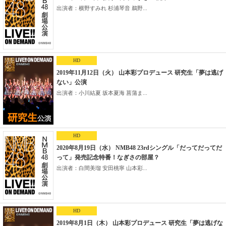
出演者：横野すみれ 杉浦琴音 鵜野...
HD
2019年11月12日（火） 山本彩プロデュース 研究生「夢は逃げ
ない」公演
出演者：小川結夏 坂本夏海 菖蒲ま...
HD
2020年8月19日（水） NMB48 23rdシングル「だってだってだ
って」発売記念特番！なぎさの部屋？
出演者：白間美瑠 安田桃寧 山本彩...
HD
2019年8月1日（木） 山本彩プロデュース 研究生「夢は逃げな