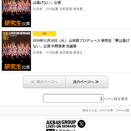
は逃げない」公演
出演者：小川結夏 北村真菜 坂本夏...
HD
2019年12月10日（火） 山本彩プロデュース 研究生「夢は逃げ
ない」公演 中野美来 生誕祭
出演者：小川結夏 坂本夏海 菖蒲ま...
≪
≫
前のページへ
次のページへ
ページ目を表示
50タイトル 2ページ中 1ページ目