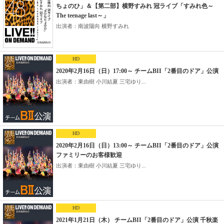
ちょのひ」＆【第二部】横野すみれ 冠ライブ「すみれ色～
The teenage last～」
出演者：南波陽向 横野すみれ
HD
2020年2月16日（日）17:00～ チームBII「2番目のドア」公演
出演者：東由樹 小川結夏 三宅ゆり...
HD
2020年2月16日（日）13:00～ チームBII「2番目のドア」公演
ファミリーのお客様歓迎
出演者：東由樹 小川結夏 三宅ゆり...
HD
2021年1月21日（木） チームBII「2番目のドア」公演 千秋楽