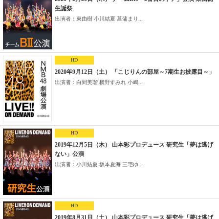
生誕祭
出演者：東由樹 小川結夏 菖蒲まり...
HD
2020年9月12日（土） 「こじりんの部屋～7期生お披露目～」
出演者：白間美瑠 横野すみれ 小嶋...
HD
2019年12月5日（木） 山本彩プロデュース 研究生「夢は逃げ
ない」公演
出演者：小川結夏 坂本夏海 三宅ゆ...
HD
2019年8月31日（土） 山本彩プロデュース 研究生「夢は逃げ