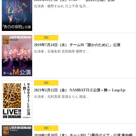
出演者：横野すみれ 川上千尋 塩月...
HD
2019年7月24日（水） チームM「誰かのために」公演
出演者：石塚朱莉 安田桃寧 横野す...
HD
2021年2月12日（金） NAMBATTLE公演～舞～ LeopAje
出演者：北村真菜 菖蒲まりん 南波...
HD
2020年2月20日（木） チームBII「2番目のドア」公演 東由樹