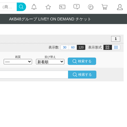
AKB48グループ LIVE!! ON DEMAND チケット
1
画像
テキスト
表示数
表示形式
30
60
120
画質
並び替え
検索する