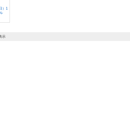
日）1
ール
表示