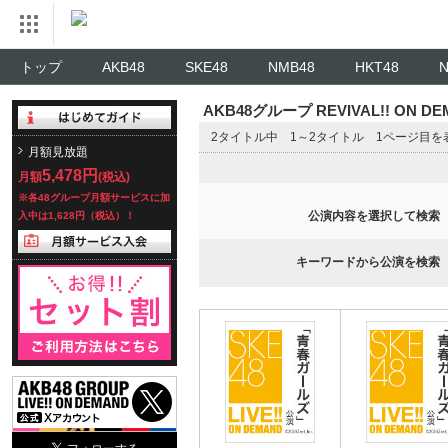
トップ
AKB48
SKE48
NMB48
HKT48
AKB48グループ REVIVAL!! ON 
2タイトル中 1～2タイトル 1ページ目を
月額見放題
5,478円
月額
(税込)
※各48グループ月額サービスに加
公演内容を選択して検索
入中は1,628円（税込）！
キーワードから公演を検索