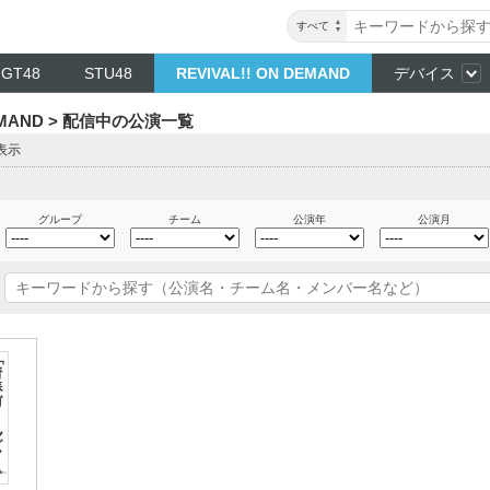
すべて
NGT48
STU48
REVIVAL!! ON DEMAND
デバイス
DEMAND > 配信中の公演一覧
表示
グループ
チーム
公演年
公演月