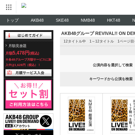
トップ
AKB48
SKE48
NMB48
HKT48
AKB48グループ REVIVAL!! ON 
12タイトル中 1～12タイトル 1ページ
月額見放題
5,478円
月額
(税込)
※各48グループ月額サービスに加
公演内容を選択して検索
入中は1,628円（税込）！
キーワードから公演を検索