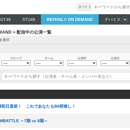
すべて
NGT48
STU48
REVIVAL!! ON DEMAND
デバイス
DEMAND > 配信中の公演一覧
目を表示
グループ
チーム
公演年
公演月
I新公演初日直前！ これであなたもBII研推し！
MBATTLE ～7期 vs 8期～