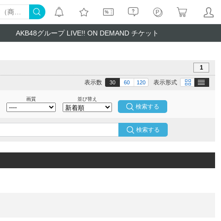
AKB48グループ LIVE!! ON DEMAND チケット
1
テキスト
画像
表示数
表示形式
30
60
120
画質
並び替え
検索する