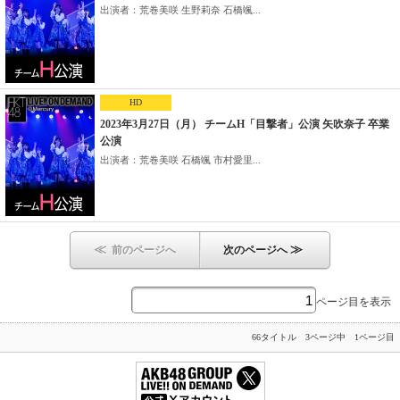
出演者：荒巻美咲 生野莉奈 石橋颯...
HD
2023年3月27日（月） チームH「目撃者」公演 矢吹奈子 卒業
公演
出演者：荒巻美咲 石橋颯 市村愛里...
≪
≫
前のページへ
次のページへ
ページ目を表示
66タイトル 3ページ中 1ページ目