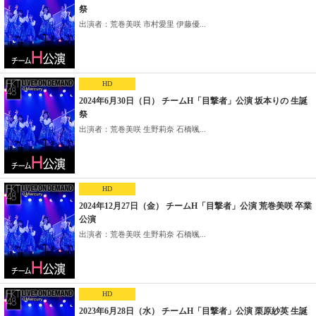
祭
出演者：荒巻美咲 市村愛里 伊藤優...
HD
2024年6月30日（日） チームH「目撃者」公演 坂本りの 生誕
祭
出演者：荒巻美咲 生野莉奈 石橋颯...
HD
2024年12月27日（金） チームH「目撃者」公演 荒巻美咲 卒業
公演
出演者：荒巻美咲 生野莉奈 石橋颯...
HD
2023年6月28日（水） チームH「目撃者」公演 栗原紗英 生誕