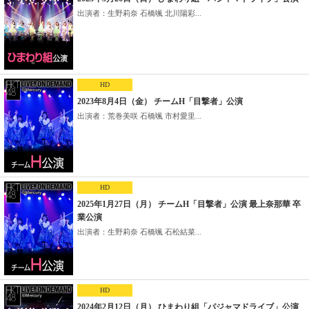
出演者：生野莉奈 石橋颯 北川陽彩...
HD
2023年8月4日（金） チームH「目撃者」公演
出演者：荒巻美咲 石橋颯 市村愛里...
HD
2025年1月27日（月） チームH「目撃者」公演 最上奈那華 卒
業公演
出演者：生野莉奈 石橋颯 石松結菜...
HD
2024年2月12日（月） ひまわり組「パジャマドライブ」公演