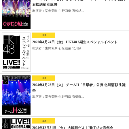
石松結菜 生誕祭
出演者：荒巻美咲 生野莉奈 石松結...
HD
2025年1月24日（金） HKT48 6期生スペシャルイベント
出演者：生野莉奈 石松結菜 北川陽...
HD
2024年1月23日（火） チームH「目撃者」公演 北川陽彩 生誕
祭
出演者：荒巻美咲 生野莉奈 石橋颯...
HD
2024年12月31日（火） 大晦日だよ！HKT48大忘年会