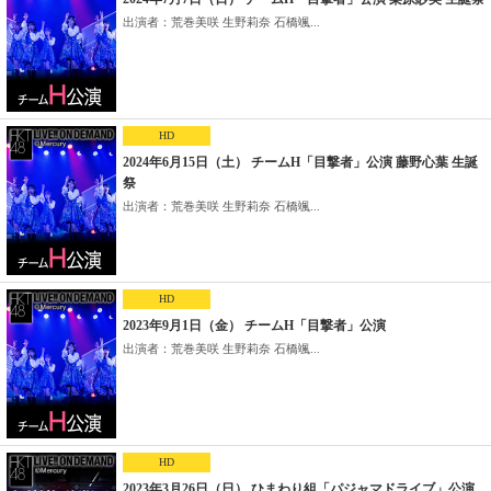
出演者：荒巻美咲 生野莉奈 石橋颯...
HD
2024年6月15日（土） チームH「目撃者」公演 藤野心葉 生誕
祭
出演者：荒巻美咲 生野莉奈 石橋颯...
HD
2023年9月1日（金） チームH「目撃者」公演
出演者：荒巻美咲 生野莉奈 石橋颯...
HD
2023年3月26日（日） ひまわり組「パジャマドライブ」公演