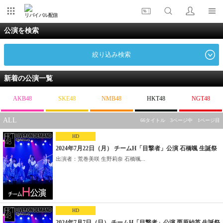
リバイバル配信
公演を検索
絞り込み検索
新着の公演一覧
AKB48
SKE48
NMB48
HKT48
NGT48
ALL
66タイトル 3ページ中 1ページ目
HD
2024年7月22日（月） チームH「目撃者」公演 石橋颯 生誕祭
出演者：荒巻美咲 生野莉奈 石橋颯...
HD
2024年7月7日（日） チームH「目撃者」公演 栗原紗英 生誕祭