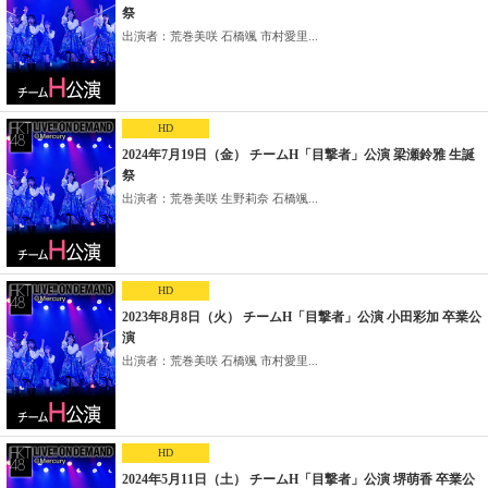
祭
出演者：荒巻美咲 石橋颯 市村愛里...
HD
2024年7月19日（金） チームH「目撃者」公演 梁瀬鈴雅 生誕
祭
出演者：荒巻美咲 生野莉奈 石橋颯...
HD
2023年8月8日（火） チームH「目撃者」公演 小田彩加 卒業公
演
出演者：荒巻美咲 石橋颯 市村愛里...
HD
2024年5月11日（土） チームH「目撃者」公演 堺萌香 卒業公