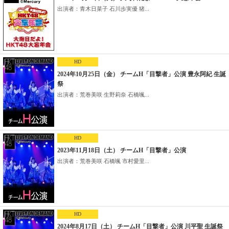
出演者：青木日菜子 石川歩実優 猪...
HD
2024年10月25日（金） チームH「目撃者」公演 豊永阿紀 生誕
祭
出演者：荒巻美咲 生野莉奈 石橋颯...
HD
2023年11月18日（土） チームH「目撃者」公演
出演者：荒巻美咲 石橋颯 市村愛里...
HD
2024年8月17日（土） チームH「目撃者」公演 川平聖 生誕祭