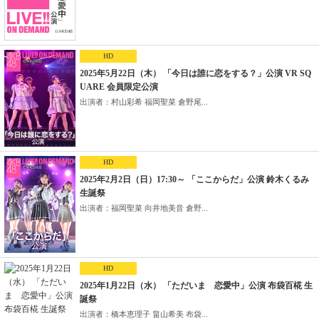
HD
2025年5月22日（木） 「今日は誰に恋をする？」公演 VR SQ
UARE 会員限定公演
出演者：村山彩希 福岡聖菜 倉野尾...
HD
2025年2月2日（日）17:30～ 「ここからだ」公演 鈴木くるみ
生誕祭
出演者：福岡聖菜 向井地美音 倉野...
HD
2025年1月22日（水） 「ただいま 恋愛中」公演 布袋百椛 生
誕祭
出演者：橋本恵理子 畠山希美 布袋...