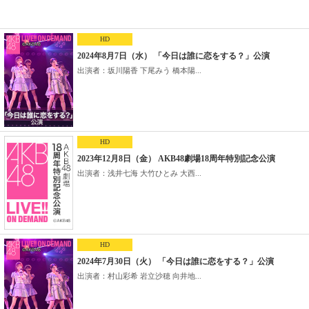
HD
2024年8月7日（水） 「今日は誰に恋をする？」公演
出演者：坂川陽香 下尾みう 橋本陽...
HD
2023年12月8日（金） AKB48劇場18周年特別記念公演
出演者：浅井七海 大竹ひとみ 大西...
HD
2024年7月30日（火） 「今日は誰に恋をする？」公演
出演者：村山彩希 岩立沙穂 向井地...