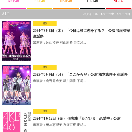
AKB48
SKE48
NMB48
HKT48
NGT48
ALL
28タイトル 1ページ中 1ページ目
HD
2024年8月8日（木） 「今日は誰に恋をする？」公演 福岡聖菜
生誕祭
出演者：込山榛香 村山彩希 岩立沙...
HD
2025年6月9日（月） 「ここからだ」公演 橋本恵理子 生誕祭
出演者：倉野尾成美 坂川陽香 下尾...
HD
2024年1月12日（金） 研究生「ただいま 恋愛中」公演
出演者：橋本恵理子 布袋百椛 正鋳...