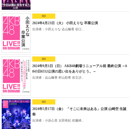
HD
2024年4月23日（火） 小田えりな 卒業公演
出演者：小田えりな 込山榛香 谷口...
HD
2024年9月1日（日） AKB48劇場リニューアル前 最終公演 ～6
843日6552公演の思い出をありがとう。～
出演者：込山榛香 村山彩希 岩立沙...
HD
2024年5月17日（金） 「そこに未来はある」公演 山崎空 生誕
祭
出演者：小浜心音 太田有紀 佐藤綺...