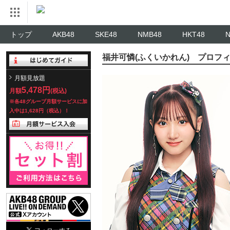
トップ
AKB48
SKE48
NMB48
HKT48
福井可憐(ふくいかれん) プロフ
月額見放題
5,478円
月額
(税込)
※各48グループ月額サービスに加
入中は1,628円（税込）！