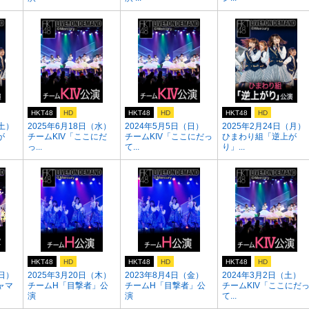
HKT48
HD
HKT48
HD
HKT48
HD
（土）
2025年6月18日（水）
2024年5月5日（日）
2025年2月24日（月）
が
チームKIV「ここにだ
チームKIV「ここにだっ
ひまわり組「逆上が
っ...
て...
り」...
HKT48
HD
HKT48
HD
HKT48
HD
（日）
2025年3月20日（木）
2023年8月4日（金）
2024年3月2日（土）
ャマ
チームH「目撃者」公
チームH「目撃者」公
チームKIV「ここにだ
演
演
て...