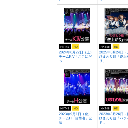
HKT48
HD
HKT48
HD
2024年6月22日（土）
2025年5月24日
チームKIV「ここにだ
ひまわり組「逆上
っ...
り」...
HKT48
HD
HKT48
HD
2023年9月1日（金）
2023年3月26日
チームH「目撃者」公
ひまわり組「パジ
演
ド...