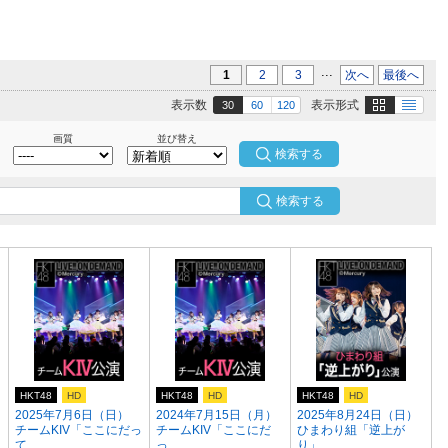
...
1
2
3
次へ
最後へ
画像
テキスト
表示数
表示形式
30
60
120
画質
並び替え
検索する
HKT48
HD
HKT48
HD
HKT48
HD
2025年7月6日（日）
2024年7月15日（月）
2025年8月24日（日）
チームKIV「ここにだっ
チームKIV「ここにだ
ひまわり組「逆上が
て...
っ...
り」...