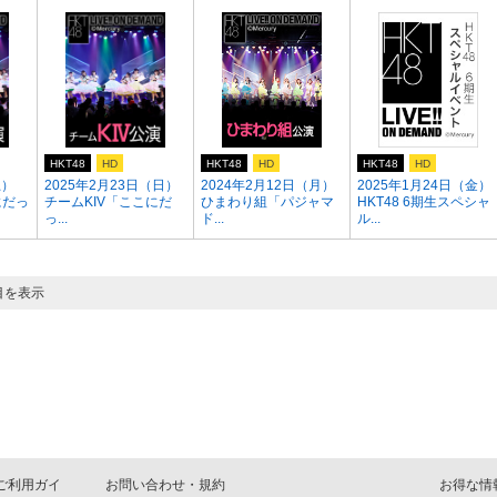
HKT48
HD
HKT48
HD
HKT48
HD
土）
2025年2月23日（日）
2024年2月12日（月）
2025年1月24日（金）
にだっ
チームKIV「ここにだ
ひまわり組「パジャマ
HKT48 6期生スペシャ
っ...
ド...
ル...
目を表示
D ご利用ガイ
お問い合わせ・規約
お得な情