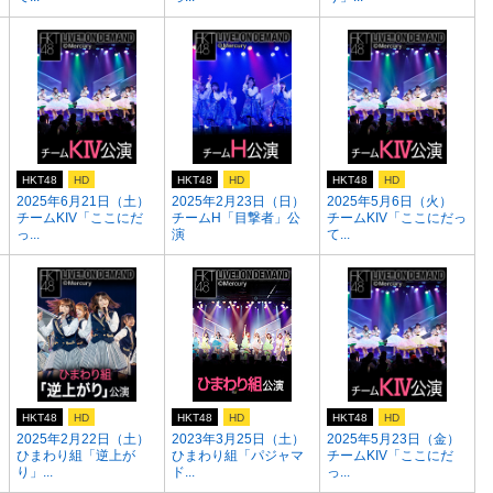
HKT48
HD
HKT48
HD
HKT48
HD
2025年6月21日（土）
2025年2月23日（日）
2025年5月6日（火）
チームKIV「ここにだ
チームH「目撃者」公
チームKIV「ここにだっ
っ...
演
て...
HKT48
HD
HKT48
HD
HKT48
HD
2025年2月22日（土）
2023年3月25日（土）
2025年5月23日（金）
っ
ひまわり組「逆上が
ひまわり組「パジャマ
チームKIV「ここにだ
り」...
ド...
っ...