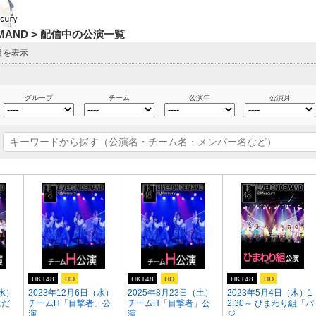
DEMAND > 配信中の公演一覧
目を表示
グループ
チーム
公演年
公演月
HKT48
HD
HKT48
HD
HKT48
HD
（水）
2023年12月6日（水）
2025年8月23日（土）
2023年5月4日（木）1
にだ
チームH「目撃者」公
チームH「目撃者」公
2:30～ ひまわり組「パ
演
演 ...
ジ...