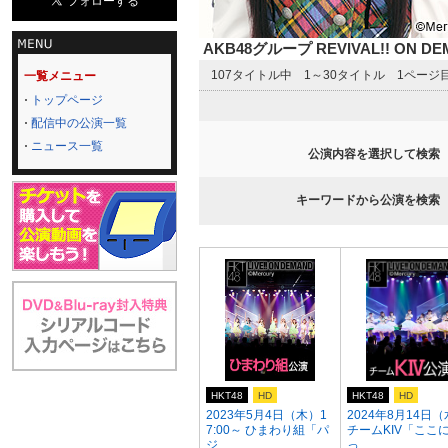
AKB48グループ REVIVAL!! ON 
107タイトル中 1～30タイトル 1ページ
一覧メニュー
トップページ
配信中の公演一覧
ニュース一覧
公演内容を選択して検索
キーワードから公演を検索
HKT48
HD
HKT48
HD
2023年5月4日（木）1
2024年8月14日
7:00～ ひまわり組「パ
チームKIV「ここ
ジ...
っ...