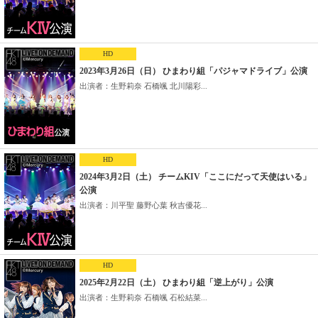
HD
2023年3月26日（日） ひまわり組「パジャマドライブ」公演
出演者：生野莉奈 石橋颯 北川陽彩...
HD
2024年3月2日（土） チームKIV「ここにだって天使はいる」
公演
出演者：川平聖 藤野心葉 秋吉優花...
HD
2025年2月22日（土） ひまわり組「逆上がり」公演
出演者：生野莉奈 石橋颯 石松結菜...