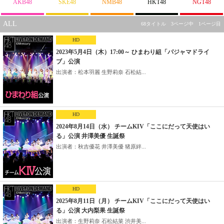
AKB48
SKE48
NMB48
HKT48
NGT48
ALL
68タイトル 3ページ中 1ページ目
HD
2023年5月4日（木）17:00～ ひまわり組「パジャマドライ
ブ」公演
出演者：松本羽麗 生野莉奈 石松結...
HD
2024年8月14日（水） チームKIV「ここにだって天使はい
る」公演 井澤美優 生誕祭
出演者：秋吉優花 井澤美優 猪原絆...
HD
2025年8月11日（月） チームKIV「ここにだって天使はい
る」公演 大内梨果 生誕祭
出演者：生野莉奈 石松結菜 渋井美...