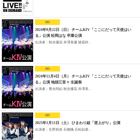
HD
2024年9月22日（日） チームKIV「ここにだって天使はい
る」公演 松岡はな 卒業公演
出演者：秋吉優花 井澤美優 猪原絆...
HD
2024年11月4日（月） チームKIV「ここにだって天使はい
る」公演 地頭江音々 生誕祭
出演者：豊永阿紀 秋吉優花 井澤美...
HD
2025年1月11日（土） ひまわり組「逆上がり」公演
出演者：生野莉奈 石橋颯 石松結菜...