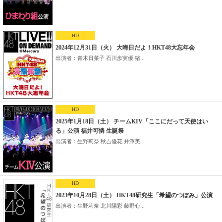
HD
2024年12月31日（火） 大晦日だよ！HKT48大忘年会
出演者：青木日菜子 石川歩実優 猪...
HD
2025年1月18日（土） チームKIV「ここにだって天使はい
る」公演 福井可憐 生誕祭
出演者：生野莉奈 秋吉優花 井澤美...
HD
2023年10月28日（土） HKT48研究生「希望のつぼみ」公演
出演者：生野莉奈 北川陽彩 藤野心...