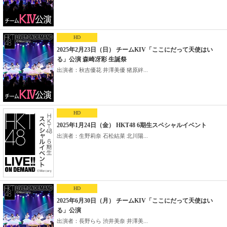
HD
2025年2月23日（日） チームKIV「ここにだって天使はい
る」公演 森崎冴彩 生誕祭
出演者：秋吉優花 井澤美優 猪原絆...
HD
2025年1月24日（金） HKT48 6期生スペシャルイベント
出演者：生野莉奈 石松結菜 北川陽...
HD
2025年6月30日（月） チームKIV「ここにだって天使はい
る」公演
出演者：長野らら 渋井美奈 井澤美...