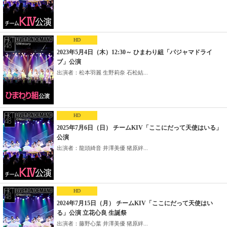
HD
2023年5月4日（木）12:30～ ひまわり組「パジャマドライ
ブ」公演
出演者：松本羽麗 生野莉奈 石松結...
HD
2025年7月6日（日） チームKIV「ここにだって天使はいる」
公演
出演者：龍頭綺音 井澤美優 猪原絆...
HD
2024年7月15日（月） チームKIV「ここにだって天使はい
る」公演 立花心良 生誕祭
出演者：藤野心葉 井澤美優 猪原絆...