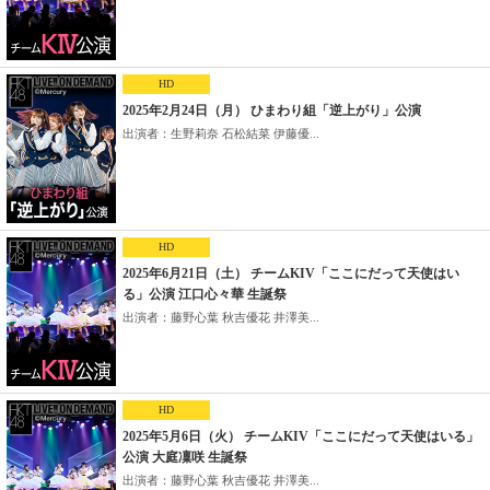
HD
2025年2月24日（月） ひまわり組「逆上がり」公演
出演者：生野莉奈 石松結菜 伊藤優...
HD
2025年6月21日（土） チームKIV「ここにだって天使はい
る」公演 江口心々華 生誕祭
出演者：藤野心葉 秋吉優花 井澤美...
HD
2025年5月6日（火） チームKIV「ここにだって天使はいる」
公演 大庭凜咲 生誕祭
出演者：藤野心葉 秋吉優花 井澤美...