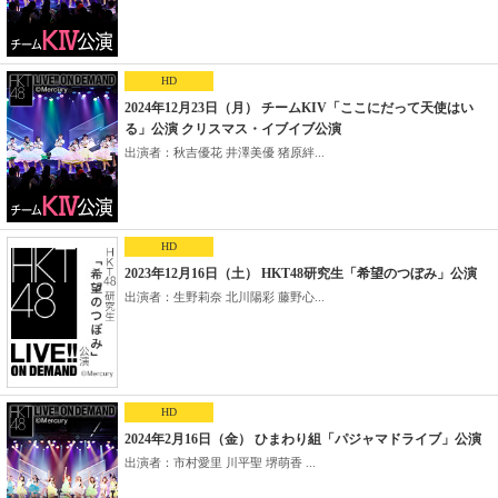
HD
2024年12月23日（月） チームKIV「ここにだって天使はい
る」公演 クリスマス・イブイブ公演
出演者：秋吉優花 井澤美優 猪原絆...
HD
2023年12月16日（土） HKT48研究生「希望のつぼみ」公演
出演者：生野莉奈 北川陽彩 藤野心...
HD
2024年2月16日（金） ひまわり組「パジャマドライブ」公演
出演者：市村愛里 川平聖 堺萌香 ...