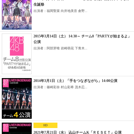
生誕祭
出演者：福岡聖菜 向井地美音 倉野...
2015年3月14日（土） 14:30～ チーム8「PARTYが始まるよ」
公演
出演者：阿部芽唯 岩崎萌花 下青木...
2014年3月1日（土）「手をつなぎながら」14:00公演
出演者：篠崎彩奈 村山彩希 茂木忍...
HD
2021年7月21日（水） 込山チームK「ＲＥＳＥＴ」公演