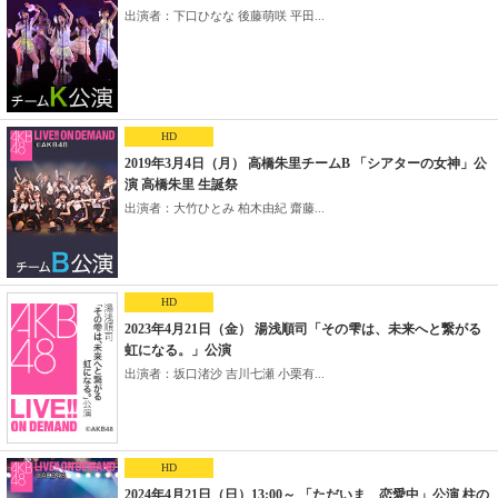
出演者：下口ひなな 後藤萌咲 平田...
HD
2019年3月4日（月） 高橋朱里チームB 「シアターの女神」公
演 高橋朱里 生誕祭
出演者：大竹ひとみ 柏木由紀 齋藤...
HD
2023年4月21日（金） 湯浅順司「その雫は、未来へと繋がる
虹になる。」公演
出演者：坂口渚沙 吉川七瀬 小栗有...
HD
2024年4月21日（日）13:00～ 「ただいま 恋愛中」公演 柱の