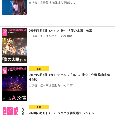
出演者：宮崎美穂 秋元才加 阿部マ...
2016年8月4日（木）14:30～ 「僕の太陽」公演
出演者：下口ひなな 村山彩希 山邊...
HD
2017年2月3日（金） チームA 「M.T.に捧ぐ」公演 横山由依
生誕祭
出演者：佐々木優佳里 谷口めぐ 村...
HD
2020年3月1日（日） ジタバタ初披露スペシャル