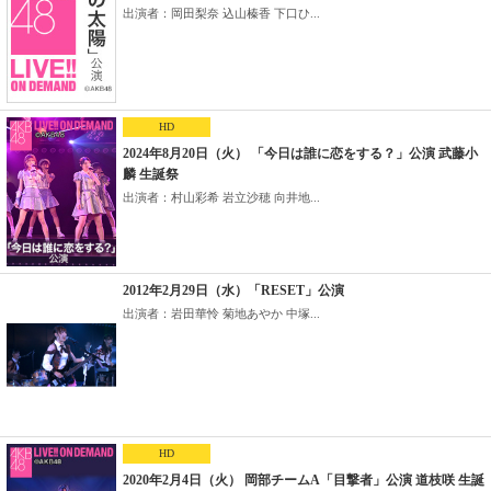
出演者：岡田梨奈 込山榛香 下口ひ...
HD
2024年8月20日（火） 「今日は誰に恋をする？」公演 武藤小
麟 生誕祭
出演者：村山彩希 岩立沙穂 向井地...
2012年2月29日（水）「RESET」公演
出演者：岩田華怜 菊地あやか 中塚...
HD
2020年2月4日（火） 岡部チームA「目撃者」公演 道枝咲 生誕