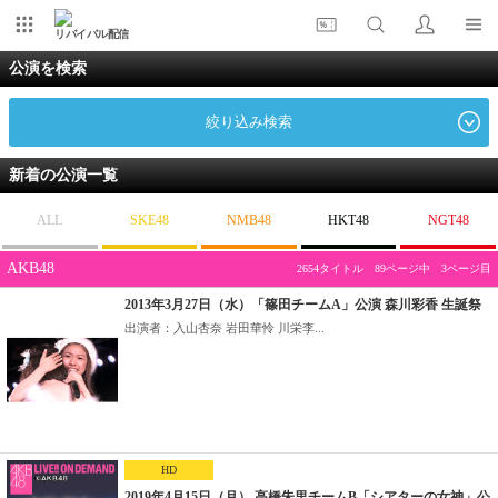
リバイバル配信
公演を検索
絞り込み検索
新着の公演一覧
ALL
SKE48
NMB48
HKT48
NGT48
AKB48
2654タイトル 89ページ中 3ページ目
2013年3月27日（水）「篠田チームA」公演 森川彩香 生誕祭
出演者：入山杏奈 岩田華怜 川栄李...
HD
2019年4月15日（月） 高橋朱里チームB「シアターの女神」公