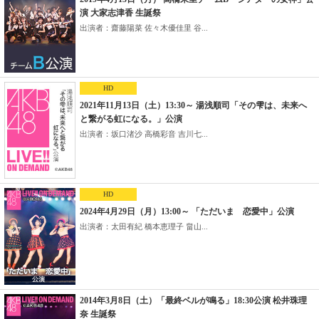
演 大家志津香 生誕祭
出演者：齋藤陽菜 佐々木優佳里 谷...
HD
2021年11月13日（土）13:30～ 湯浅順司「その雫は、未来へ
と繋がる虹になる。」公演
出演者：坂口渚沙 高橋彩音 吉川七...
HD
2024年4月29日（月）13:00～ 「ただいま 恋愛中」公演
出演者：太田有紀 橋本恵理子 畠山...
2014年3月8日（土）「最終ベルが鳴る」18:30公演 松井珠理
奈 生誕祭