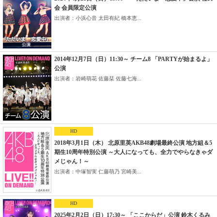
会 会員限定公演
出演者：小浜心音 太田有紀 橋本恵...
2014年12月7日（日）11:30～ チーム8 「PARTYが始まるよ」
公演
出演者：岩崎萌花 佐藤栞 佐藤七海...
HD
2018年3月1日（木） 北原里英AKB48劇場最終公演 地方組＆5
期生10周年特別公演 ～大人になっても、全力でやらなきゃダ
メじゃん！～
出演者：中塚智実 仁藤萌乃 宮崎美...
HD
2025年2月2日（日）17:30～ 「ここからだ」公演 鈴木くるみ