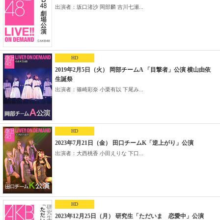
出演者：坂口渚沙 岡部麟 吉川七瀬...
HD
2019年2月5日（火） 岡部チームA 「目撃者」公演 横山由依
生誕祭
出演者：篠崎彩奈 小栗有以 下尾み...
HD
2023年7月21日（金） 田口チームK「逆上がり」公演
出演者：大西桃香 小田えりな 下口...
HD
2023年12月25日（月） 研究生「ただいま 恋愛中」公演