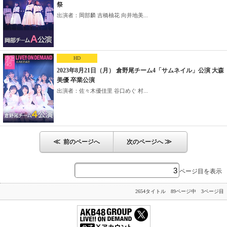
祭
出演者：岡部麟 吉橋柚花 向井地美...
HD
2023年8月21日（月） 倉野尾チーム4「サムネイル」公演 大森
美優 卒業公演
出演者：佐々木優佳里 谷口めぐ 村...
≪
≫
前のページへ
次のページへ
ページ目を表示
2654タイトル 89ページ中 3ページ目