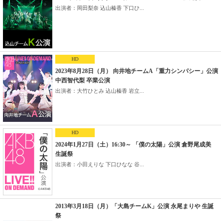
出演者：岡田梨奈 込山榛香 下口ひ...
HD
2023年8月28日（月） 向井地チームA「重力シンパシー」公演
中西智代梨 卒業公演
出演者：大竹ひとみ 込山榛香 岩立...
HD
2024年1月27日（土）16:30～ 「僕の太陽」公演 倉野尾成美
生誕祭
出演者：小田えりな 下口ひなな 谷...
2013年3月18日（月）「大島チームK」公演 永尾まりや 生誕
祭