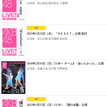
出演者：秋山由奈 新井彩永 工藤華...
HD
2025年1月23日（木） 「ＲＥＳＥＴ」公演 初日
出演者：岩立沙穂 坂川陽香 徳永羚...
2016年2月14日（日）15:00～ チーム8 「会いたかった」公演
出演者：佐藤七海 谷川聖 中野郁海...
HD
2022年1月23日（日）13:30～ 「僕の太陽」公演