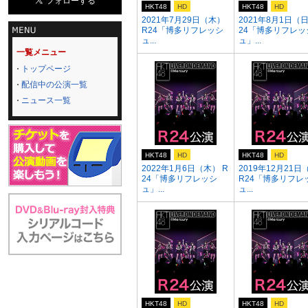
HKT48
HD
HKT48
HD
2021年7月29日（木）
2021年8月1日（日
R24「博多リフレッシ
24「博多リフレッ
ュ...
ュ」...
一覧メニュー
トップページ
配信中の公演一覧
ニュース一覧
HKT48
HD
HKT48
HD
2022年1月6日（木） R
2019年12月21日
24「博多リフレッシ
R24「博多リフレ
ュ」...
ュ...
HKT48
HD
HKT48
HD