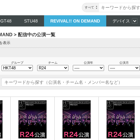
すべて
NGT48
STU48
REVIVAL!! ON DEMAND
デバイス
DEMAND > 配信中の公演一覧
目を表示
グループ
チーム
公演年
公演月