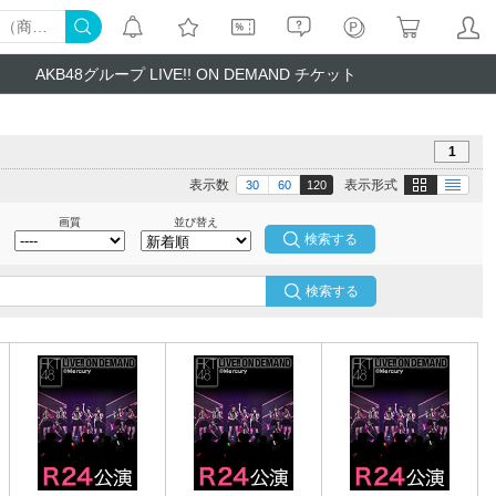
AKB48グループ LIVE!! ON DEMAND チケット
1
画像
テキスト
表示数
表示形式
30
60
120
画質
並び替え
検索する