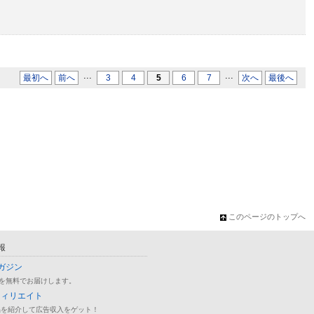
...
...
最初へ
前へ
3
4
5
6
7
次へ
最後へ
このページのトップへ
報
ガジン
を無料でお届けします。
フィリエイト
品を紹介して広告収入をゲット！