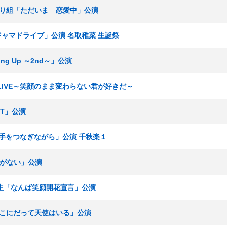
ひまわり組「ただいま 恋愛中」公演
パジャマドライブ」公演 名取稚菜 生誕祭
ing Up ～2nd～」公演
T LIVE～笑顔のまま変わらない君が好きだ～
ET」公演
4「手をつなぎながら」公演 千秋楽１
時間がない」公演
研究生「なんば笑顔開花宣言」公演
V「ここにだって天使はいる」公演