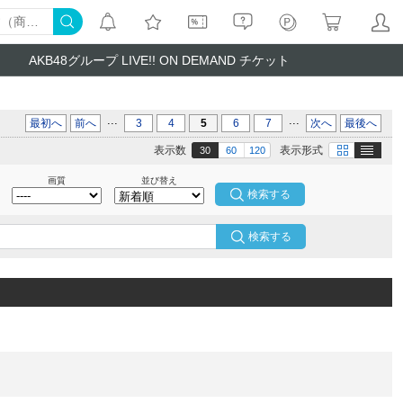
AKB48グループ LIVE!! ON DEMAND チケット
...
...
最初へ
前へ
3
4
5
6
7
次へ
最後へ
テキスト
画像
表示数
表示形式
30
60
120
画質
並び替え
検索する