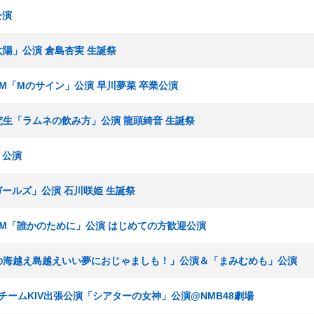
公演
太陽」公演 倉島杏実 生誕祭
チームM「Mのサイン」公演 早川夢菜 卒業公演
7期研究生「ラムネの飲み方」公演 龍頭綺音 生誕祭
」公演
春ガールズ」公演 石川咲姫 生誕祭
チームM「誰かのために」公演 はじめての方歓迎公演
「七つの海越え島越えいい夢におじゃましも！」公演＆「まみむめも」公演
T48 チームKIV出張公演「シアターの女神」公演@NMB48劇場