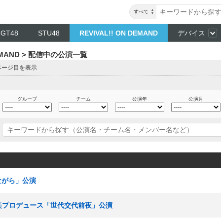
すべて
NGT48
STU48
REVIVAL!! ON DEMAND
デバイス
DEMAND > 配信中の公演一覧
5ページ目を表示
グループ
チーム
公演年
公演月
ぎながら」公演
石田優美プロデュース「世代交代前夜」公演