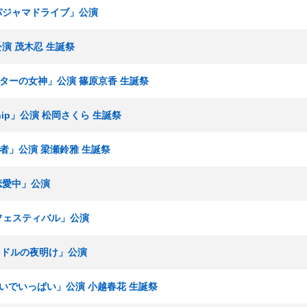
「パジャマドライブ」公演
公演 茂木忍 生誕祭
シアターの女神」公演 篠原京香 生誕祭
ship」公演 松岡さくら 生誕祭
撃者」公演 梁瀬鈴雅 生誕祭
 恋愛中」公演
Eフェスティバル」公演
アイドルの夜明け」公演
「おもいでいっぱい」公演 小越春花 生誕祭