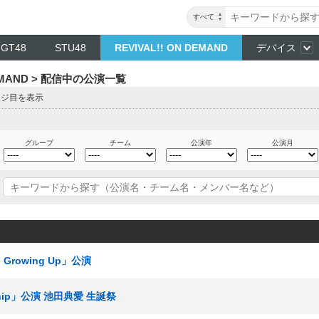
すべて
NGT48
STU48
REVIVAL!! ON DEMAND
デバイス
DEMAND > 配信中の公演一覧
ージ目を表示
グループ
チーム
公演年
公演月
 Growing Up」公演
ship」公演 池田典愛 生誕祭