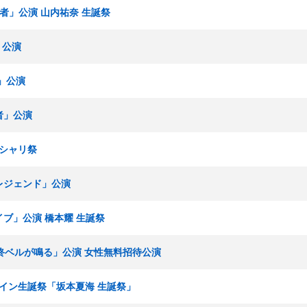
撃者」公演 山内祐奈 生誕祭
」公演
ズ」公演
者」公演
パシャリ祭
多レジェンド」公演
イブ」公演 橋本耀 生誕祭
「最終ベルが鳴る」公演 女性無料招待公演
オンライン生誕祭「坂本夏海 生誕祭」