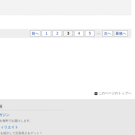
...
前へ
1
2
3
4
5
次へ
最後へ
このページのトップへ
報
ガジン
を無料でお届けします。
フィリエイト
品を紹介して広告収入をゲット！