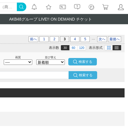
AKB48グループ LIVE!! ON DEMAND チケット
...
前へ
1
2
3
4
5
次へ
最後へ
テキスト
画像
表示数
表示形式
30
60
120
画質
並び替え
検索する