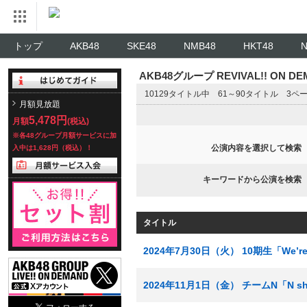
トップ
AKB48
SKE48
NMB48
HKT48
AKB48グループ REVIVAL!! ON 
10129タイトル中 61～90タイトル 3ペ
月額見放題
5,478円
月額
(税込)
※各48グループ月額サービスに加
公演内容を選択して検索
入中は1,628円（税込）！
キーワードから公演を検索
タイトル
2024年7月30日（火） 10期生「We’re
2024年11月1日（金） チームN「N 