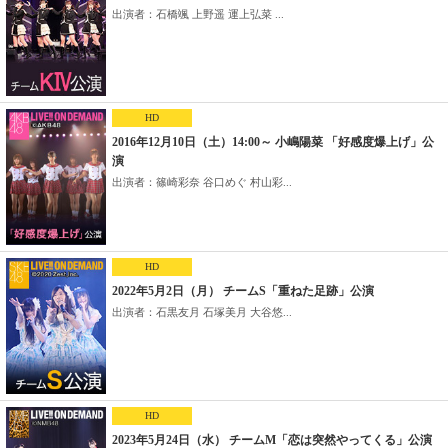
出演者：石橋颯 上野遥 運上弘菜 ...
HD
2016年12月10日（土）14:00～ 小嶋陽菜 「好感度爆上げ」公
演
出演者：篠崎彩奈 谷口めぐ 村山彩...
HD
2022年5月2日（月） チームS「重ねた足跡」公演
出演者：石黒友月 石塚美月 大谷悠...
HD
2023年5月24日（水） チームM「恋は突然やってくる」公演