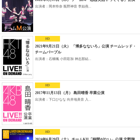
出演者：岡本怜奈 瓶野神音 李始燕...
HD
2021年9月21日（火） 「博多なないろ」公演 チームレッド・
チームパープル
出演者：石橋颯 小田彩加 神志那結...
HD
2017年11月13日（月） 島田晴香 卒業公演
出演者：下口ひなな 向井地美音 入...
HD
2024年6月29日（土） チームKII「時間がない」公演 北野瑠