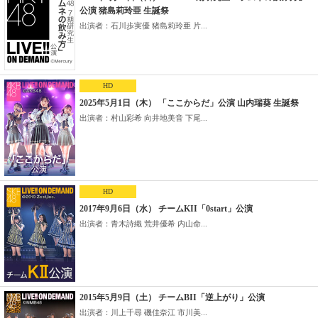
公演 猪島莉玲亜 生誕祭
出演者：石川歩実優 猪島莉玲亜 片...
HD
2025年5月1日（木） 「ここからだ」公演 山内瑞葵 生誕祭
出演者：村山彩希 向井地美音 下尾...
HD
2017年9月6日（水） チームKII「0start」公演
出演者：青木詩織 荒井優希 内山命...
2015年5月9日（土） チームBII「逆上がり」公演
出演者：川上千尋 磯佳奈江 市川美...