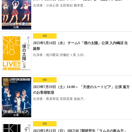
出演者：小浜心音 太田有紀 橋本恵...
HD
2025年5月14日（水） チームS「僕の太陽」公演 入内嶋涼 生
誕祭
出演者：相川暖花 伊藤虹々美 入内...
HD
2025年7月19日（土）14:00～ 「天使のユートピア」公演 遠方
のお客様歓迎
出演者：青原和花 安部若菜 泉綾乃...
HD
2025年5月11日（日） HKT48 7期研究生「ラムネの飲み方」