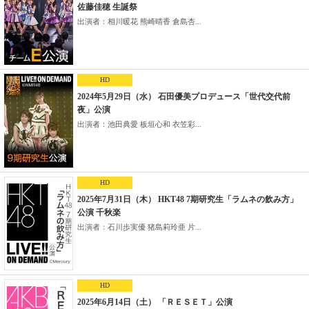
佐藤佳穂 生誕祭
出演者：相川暖花 熊崎晴香 倉島杏...
HD
2024年5月29日（水） 石田優美プロデュース「世代交代前
夜」公演
出演者：池田典愛 板垣心和 衣笠彩...
HD
2025年7月31日（木） HKT48 7期研究生「ラムネの飲み方」
公演 千秋楽
出演者：石川歩実優 猪島莉玲亜 片...
HD
2025年6月14日（土） 「ＲＥＳＥＴ」公演