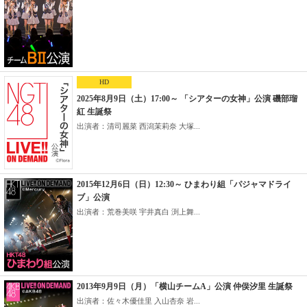
HD
2025年8月9日（土）17:00～ 「シアターの女神」公演 磯部瑠
紅 生誕祭
出演者：清司麗菜 西潟茉莉奈 大塚...
2015年12月6日（日）12:30～ ひまわり組「パジャマドライ
ブ」公演
出演者：荒巻美咲 宇井真白 渕上舞...
2013年9月9日（月）「横山チームA」公演 仲俣汐里 生誕祭
出演者：佐々木優佳里 入山杏奈 岩...