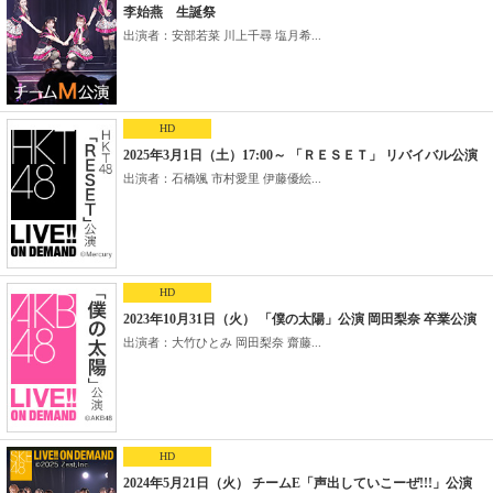
李始燕 生誕祭
出演者：安部若菜 川上千尋 塩月希...
HD
2025年3月1日（土）17:00～ 「ＲＥＳＥＴ」 リバイバル公演
出演者：石橋颯 市村愛里 伊藤優絵...
HD
2023年10月31日（火） 「僕の太陽」公演 岡田梨奈 卒業公演
出演者：大竹ひとみ 岡田梨奈 齋藤...
HD
2024年5月21日（火） チームE「声出していこーぜ!!!」公演