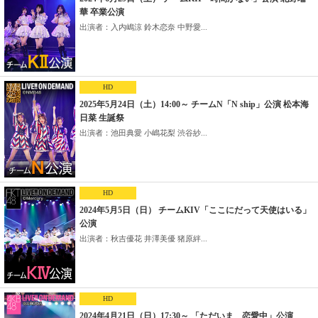
華 卒業公演
出演者：入内嶋涼 鈴木恋奈 中野愛...
HD
2025年5月24日（土）14:00～ チームN「N ship」公演 松本海
日菜 生誕祭
出演者：池田典愛 小嶋花梨 渋谷紗...
HD
2024年5月5日（日） チームKIV「ここにだって天使はいる」
公演
出演者：秋吉優花 井澤美優 猪原絆...
HD
2024年4月21日（日）17:30～ 「ただいま 恋愛中」公演