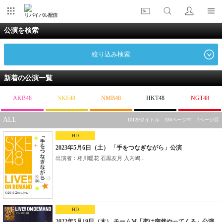
リバイバル配信
公演を検索
絞り込み検索
新着の公演一覧
AKB48
SKE48
NMB48
HKT48
NGT48
ALL
10129タイトル 338ページ中 7ページ目
HD
2023年5月6日（土） 「手をつなぎながら」公演
出演者：相川暖花 石黒友月 入内嶋...
HD
2022年5月19日（木） チームM「恋は突然やってくる」公演