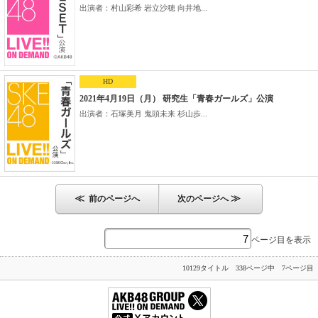
出演者：村山彩希 岩立沙穂 向井地...
HD
2021年4月19日（月） 研究生「青春ガールズ」公演
出演者：石塚美月 鬼頭未来 杉山歩...
≪
≫
前のページへ
次のページへ
ページ目を表示
10129タイトル 338ページ中 7ページ目