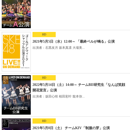
HD
2021年5月5日（水）12:00～ 「最終ベルが鳴る」公演
出演者：石黒友月 坂本真凛 大場美...
HD
2022年5月14日（土）14:00～ チームBII研究生「なんば笑顔
開花宣言」公演
出演者：坂田心咲 桜田彩叶 龍本弥...
HD
2021年5月8日（土） チームKIV「制服の芽」公演