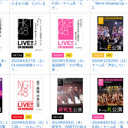
ま！
ひまわり組「ただいま
4:30～ チームB 「た
「We’re Growing Up 
...
だ...
2...
HKT48
HD
AKB48
HD
SKE48
HD
（木）
2023年6月17日（土）
2023年5月30日（火）
2024年12月29日（日
選
Lit charm単独イベン
湯浅順司「その雫は、
チームE「声出してい
ト...
未...
こ...
NGT48
HD
HKT48
AKB48
日）1
2024年6月30日（日）1
2013年8月8日（木）
2016年8月15日（月）
「目撃
7:00～ 「おもいでい
研究生「PARTYが始ま
9:00～ チームK 「最