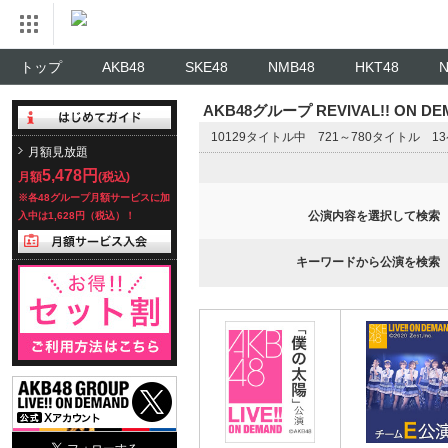
トップ
AKB48
SKE48
NMB48
HKT48
AKB48グループ REVIVAL!! ON 
10129タイトル中 721～780タイトル 
月額見放題
5,478円
月額
(税込)
※各48グループ月額サービスに加
公演内容を選択して検索
入中は1,628円（税込）！
キーワードから公演を検索