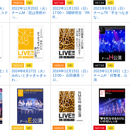
NMB48
HD
NGT48
HD
HKT48
HD
（火）
2022年12月20日（火）
2022年11月13日（日）
2021年8月1日（日）
ェステ
チームM「恋は突然や
17:00～ 3期研究生「PA
チームTII「手をつなぎ
っ...
R...
な...
SKE48
HD
NMB48
HD
HKT48
HD
土）1
2024年8月27日（火）
2024年12月15日（日）
2023年11月18日（土
陽」
みれいとぎゃぎゃぎゃ
13:00～ 石田優美 ソ
チームH「目撃者」公
わ...
ロ...
演
SKE48
HD
NMB48
HD
NGT48
HD