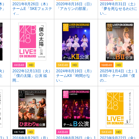
（木）
2021年8月26日（木）
2020年8月16日（日）
2019年8月31日（土）
中」
チームE「SKEフェステ
「アカリンの部屋」
「夢を死なせるわけに
ィ...
い...
AKB48
HD
SKE48
HD
NMB48
HD
（火）
2022年12月13日（火）
2024年8月19日（月）
2025年1月4日（土）1
止
「僕の太陽」公演 福
チームKII「時間がな
8:00～ チームBII「僕
岡...
い...
の...
HKT48
HD
AKB48
SKE48
HD
日）1
2016年8月29日（月）
2016年8月26日（金）1
2023年9月22日（金）