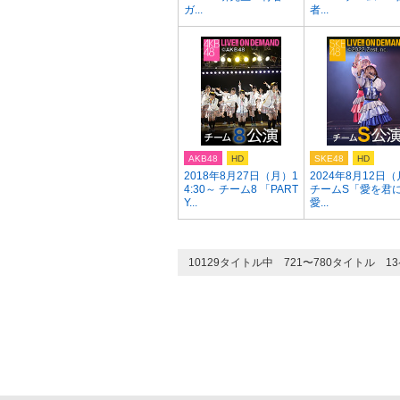
ガ...
者...
AKB48
HD
SKE48
HD
2018年8月27日（月）1
2024年8月12日
4:30～ チーム8 「PART
チームS「愛を君
Y...
愛...
10129タイトル中 721〜780タイトル 