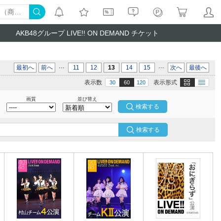
AKB48グループ LIVE!! ON DEMAND チケット
...
...
最初へ
前へ
11
12
13
14
15
次へ
最後へ
画像
テキスト
表示数
表示形式
30
60
120
画質
並び替え
検索する