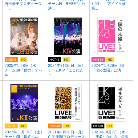
～
石田優美プロデュース
チームH「RESET」公
7:00～ 「アイドル修
「...
演 ...
業...
NMB48
HD
HKT48
HD
AKB48
HD
）
2025年1月8日（水）
2024年8月25日（日）
2024年1月26日（金）
チームBII「僕のアオハ
チームKIV「ここにだ
「僕の太陽」公演
ル...
っ...
SKE48
HD
NMB48
HD
HKT48
HD
1
2022年11月19日（土）
2021年8月30日（月）
2021年10月7日（木）
チームKII「最終ベル
白間美瑠プロデュース
「博多なないろ」公演