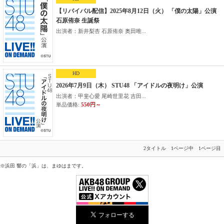
【リバイバル配信】2025年8月12日（火） 「僕の太陽」公演
石原侑奈 生誕祭
出演者：新井梨杏 石原侑奈 奥田唯...
HD
2026年7月9日（木） STU48 「アイドルの夜明け」公演
出演者：甲斐心愛 尾崎世里花 吉田...
単品価格:
550円～
2タイトル 1ページ中 1ページ目
※浜田 響の「浜」は、まゆはまです。