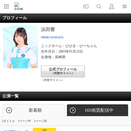
STU48
プロフィール
浜田響
HIBIKI HAMADA
ニックネーム：ひびき・ひーちゃん
生年月日：2003年01月23日
出身地：長崎県
公式プロフィール
（外部サイトへ）
（外部サイトへ）
公演一覧
新着順
HD画質配信中
2タイトル 1ページ中 1ページ目
HD